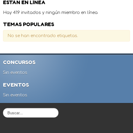
ESTÁN EN LÍNEA
Hay 419 invitados y ningún miembro en línea
TEMAS POPULARES
No se han encontrado etiquetas.
CONCURSOS
Sin eventos
EVENTOS
Sin eventos
B
u
s
c