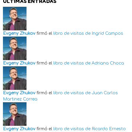
ÚLTIMAS ENTRADAS
Evgeny Zhukov
firmó el
libro de visitas de
Ingrid Campos
Evgeny Zhukov
firmó el
libro de visitas de
Adriana Choca
Evgeny Zhukov
firmó el
libro de visitas de
Juan Carlos
Martinez Correa
Evgeny Zhukov
firmó el
libro de visitas de
Ricardo Ernesto