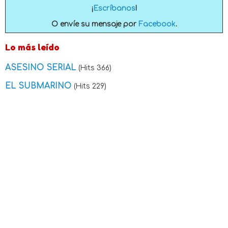
¡
Escríbanos
!
O envíe su mensaje por
Facebook
.
Lo más leído
ASESINO SERIAL
(Hits 366)
EL SUBMARINO
(Hits 229)