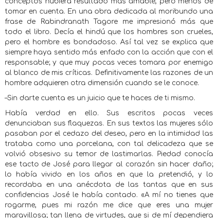
conceptos hubiera resultado más amable, pero menos de
tomar en cuenta. En una obra dedicada al moribundo una
frase de Rabindranath Tagore me impresionó más que
todo el libro. Decía el hindú que los hombres son crueles,
pero el hombre es bondadoso. Así tal vez se explica que
siempre haya sentido más enfado con la acción que con el
responsable; y que muy pocas veces tomara por enemigo
al blanco de mis críticas. Definitivamente las razones de un
hombre adquieren otra dimensión cuando se le conoce.
–Sin darte cuenta es un juicio que te haces de ti mismo.
Había verdad en ello. Sus escritos pocas veces
denunciaban sus flaquezas. En sus textos las mujeres sólo
pasaban por el cedazo del deseo, pero en la intimidad las
trataba como una porcelana, con tal delicadeza que se
volvió obsesivo su temor de lastimarlas. Piedad conocía
ese tacto de José para llegar al corazón sin hacer daño;
lo había vivido en los años en que la pretendió, y lo
recordaba en una anécdota de las tantas que en sus
confidencias José le había contado. «A mí no tienes que
rogarme, pues mi razón me dice que eres una mujer
maravillosa; tan llena de virtudes, que si de mí dependiera