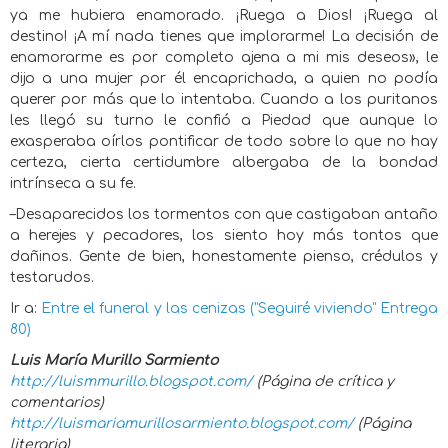
ya me hubiera enamorado. ¡Ruega a Dios! ¡Ruega al
destino! ¡A mí nada tienes que implorarme! La decisión de
enamorarme es por completo ajena a mi mis deseos», le
dijo a una mujer por él encaprichada, a quien no podía
querer por más que lo intentaba. Cuando a los puritanos
les llegó su turno le confió a Piedad que aunque lo
exasperaba oírlos pontificar de todo sobre lo que no hay
certeza, cierta certidumbre albergaba de la bondad
intrínseca a su fe.
–Desaparecidos los tormentos con que castigaban antaño
a herejes y pecadores, los siento hoy más tontos que
dañinos. Gente de bien, honestamente pienso, crédulos y
testarudos.
Ir a:
Entre el funeral y las cenizas ("Seguiré viviendo" Entrega
80)
Luis María Murillo Sarmiento
http://luismmurillo.blogspot.com/
(Página de crítica y
comentarios)
http://luismariamurillosarmiento.blogspot.com/
(Página
literaria)