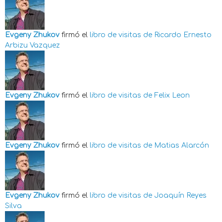
Evgeny Zhukov
firmó el
libro de visitas de
Ricardo Ernesto
Arbizu Vazquez
Evgeny Zhukov
firmó el
libro de visitas de
Felix Leon
Evgeny Zhukov
firmó el
libro de visitas de
Matias Alarcón
Evgeny Zhukov
firmó el
libro de visitas de
Joaquín Reyes
Silva