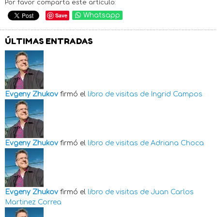
Por favor comparta este artículo:
Save
Whatsapp
ÚLTIMAS ENTRADAS
Evgeny Zhukov
firmó el
libro de visitas de
Ingrid Campos
Evgeny Zhukov
firmó el
libro de visitas de
Adriana Choca
Evgeny Zhukov
firmó el
libro de visitas de
Juan Carlos
Martinez Correa