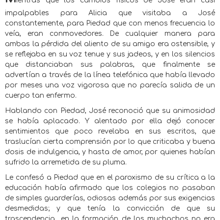
ientras que los cambios físicos de José eran casi
impalpables para Alicia que visitaba a José
constantemente, para Piedad que con menos frecuencia lo
veía, eran conmovedores. De cualquier manera para
ambas la pérdida del aliento de su amigo era ostensible, y
se reflejaba en su voz tenue y sus jadeos, y en los silencios
que distanciaban sus palabras, que finalmente se
advertían a través de la línea telefónica que había llevado
por meses una voz vigorosa que no parecía salida de un
cuerpo tan enfermo.
Hablando con Piedad, José reconoció que su animosidad
se había aplacado. Y alentado por ella dejó conocer
sentimientos que poco revelaba en sus escritos, que
traslucían cierta comprensión por lo que criticaba y buena
dosis de indulgencia, y hasta de amor, por quienes habían
sufrido la arremetida de su pluma.
Le confesó a Piedad que en el paroxismo de su crítica a la
educación había afirmado que los colegios no pasaban
de simples guarderías, odiosas además por sus exigencias
desmedidas; y que tenía la convicción de que su
trascendencia
en la formación de los muchachos no era