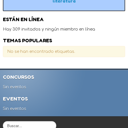
literatura
ESTÁN EN LÍNEA
Hay 309 invitados y ningún miembro en línea
TEMAS POPULARES
No se han encontrado etiquetas.
CONCURSOS
Sin eventos
EVENTOS
Sin eventos
B