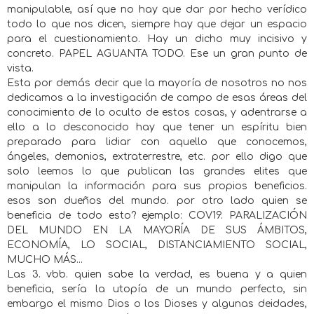
manipulable, así que no hay que dar por hecho verídico
todo lo que nos dicen, siempre hay que dejar un espacio
para el cuestionamiento. Hay un dicho muy incisivo y
concreto. PAPEL AGUANTA TODO. Ese un gran punto de
vista.
Esta por demás decir que la mayoría de nosotros no nos
dedicamos a la investigación de campo de esas áreas del
conocimiento de lo oculto de estos cosas, y adentrarse a
ello a lo desconocido hay que tener un espíritu bien
preparado para lidiar con aquello que conocemos,
ángeles, demonios, extraterrestre, etc. por ello digo que
solo leemos lo que publican las grandes elites que
manipulan la información para sus propios beneficios.
esos son dueños del mundo. por otro lado quien se
beneficia de todo esto? ejemplo: COV19. PARALIZACIÓN
DEL MUNDO EN LA MAYORÍA DE SUS ÁMBITOS,
ECONOMÍA, LO SOCIAL, DISTANCIAMIENTO SOCIAL,
MUCHO MÁS...
Las 3. vbb. quien sabe la verdad, es buena y a quien
beneficia, sería la utopía de un mundo perfecto, sin
embargo el mismo Dios o los Dioses y algunas deidades,