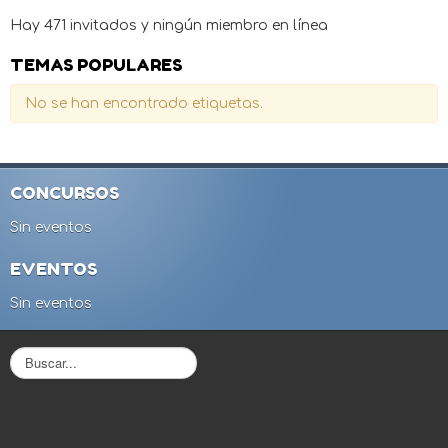
Hay 471 invitados y ningún miembro en línea
TEMAS POPULARES
No se han encontrado etiquetas.
CONCURSOS
Sin eventos
EVENTOS
Sin eventos
B
u
s
c
a