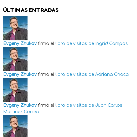
ÚLTIMAS ENTRADAS
Evgeny Zhukov
firmó el
libro de visitas de
Ingrid Campos
Evgeny Zhukov
firmó el
libro de visitas de
Adriana Choca
Evgeny Zhukov
firmó el
libro de visitas de
Juan Carlos
Martinez Correa