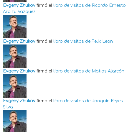
Evgeny Zhukov
firmó el
libro de visitas de
Ricardo Ernesto
Arbizu Vazquez
Evgeny Zhukov
firmó el
libro de visitas de
Felix Leon
Evgeny Zhukov
firmó el
libro de visitas de
Matias Alarcón
Evgeny Zhukov
firmó el
libro de visitas de
Joaquín Reyes
Silva