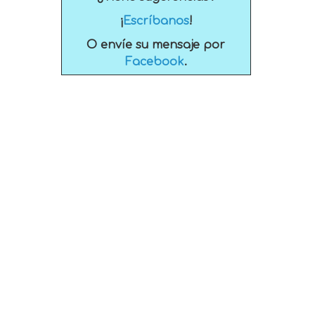
¡
Escríbanos
!
O envíe su mensaje por
Facebook
.