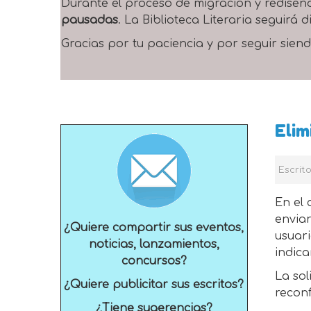
Durante el proceso de migración y rediseñ
pausadas
. La Biblioteca Literaria seguirá
Gracias por tu paciencia y por seguir siend
Elim
Escrit
En el 
enviar
¿Quiere compartir sus eventos,
usuari
noticias, lanzamientos,
indica
concursos?
La sol
¿Quiere publicitar sus escritos?
reconf
¿Tiene sugerencias?