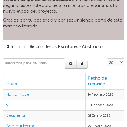
seguirá disponible para lectura mientras preparamos la
nueva etapa del proyecto.
Gracias por tu paciencia y por seguir siendo parte de esta
memoria literaria.
Inicio
Rincón de los Escritores - Abstracto
Introduzca parte del título
Cantidad 
Fecha de
Título
creación
Horror love
16 Febrero 2023
5
01 Febrero 2023
Desiderium
31 Enero 2023
¡Mía puríssima!
27 Enero 2023