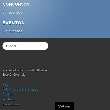
CONCURSOS
Sin eventos
EVENTOS
Sin eventos
B
u
s
c
a
r
Rincón de los Escritores ©2007-2026
.
Bogotá - Colombia
.
.
RSS
Publicar con nosotros
Acerca
Políticas
Escríbanos
Volver