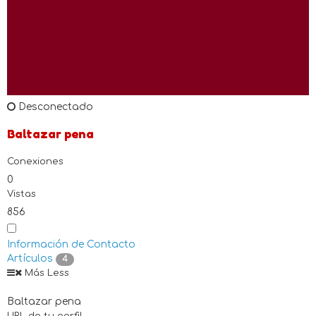
Desconectado
Baltazar pena
Conexiones
0
Vistas
856
Información de Contacto
Artículos
4
Más
Less
Baltazar pena
URL de tu perfil