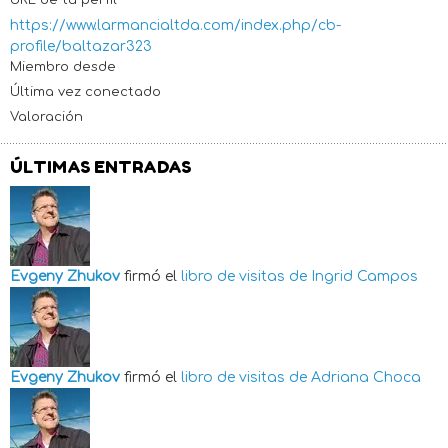
https://www.larmancialtda.com/index.php/cb-
profile/baltazar323
Miembro desde
Última vez conectado
Valoración
ÚLTIMAS ENTRADAS
Evgeny Zhukov
firmó el
libro de visitas de
Ingrid Campos
Evgeny Zhukov
firmó el
libro de visitas de
Adriana Choca