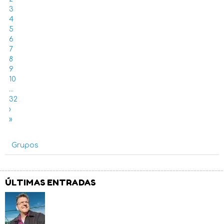
3
4
5
6
7
8
9
10
...
32
›
»
Grupos
ÚLTIMAS ENTRADAS