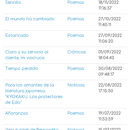
Sencillo
Poemas
18/11/2022
11:16:37
El mundo ha cambiado
Poemas
27/10/2022
11:40:11
Estancado
Poemas
27/09/2022
11:06:20
Claro y su servicio al
Crónicas
01/09/2022
cliente, mi viacrucis
18:04:43
Tiempo perdido
Poemas
30/08/2022
09:48:17
Para los amantes de la
Noticias
22/08/2022
literatura japonesa:
17:15:50
“KYOKAKU. Los protectores
de Edo”
Añoranzas
Poemas
19/07/2022
11:53:59
"Hija ilustre" de Bernardita
Noticias
15/07/2022