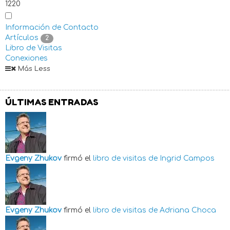
1220
Información de Contacto
Artículos
2
Libro de Visitas
Conexiones
Más
Less
ÚLTIMAS ENTRADAS
Evgeny Zhukov
firmó el
libro de visitas de
Ingrid Campos
Evgeny Zhukov
firmó el
libro de visitas de
Adriana Choca