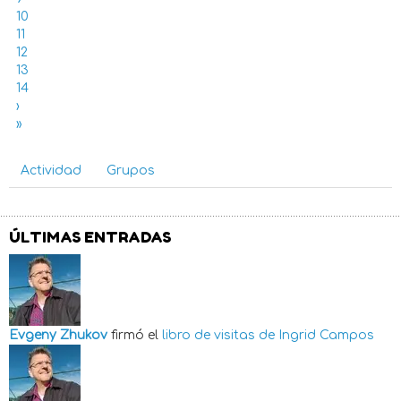
10
11
12
13
14
›
»
Actividad
Grupos
ÚLTIMAS ENTRADAS
Evgeny Zhukov
firmó el
libro de visitas de
Ingrid Campos