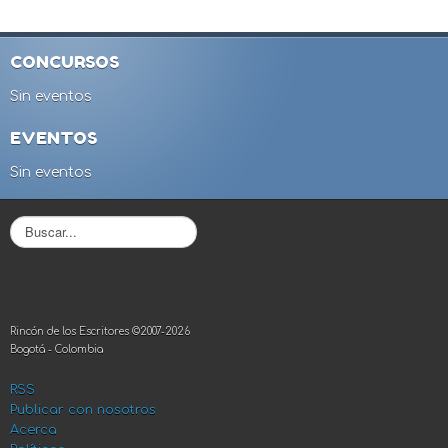
CONCURSOS
Sin eventos
EVENTOS
Sin eventos
B
u
s
c
a
r
Rincón de los Escritores ©2007-2026
.
Bogotá - Colombia
.
.
RSS
Publicar con nosotros
Acerca