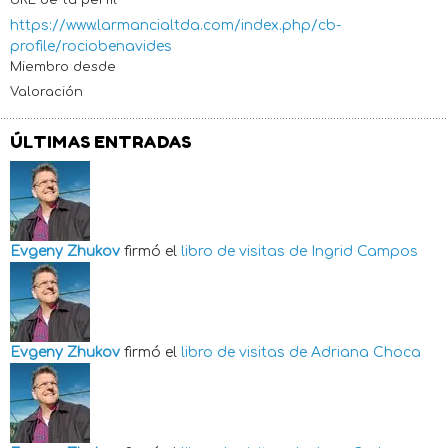
https://www.larmancialtda.com/index.php/cb-
profile/rociobenavides
Miembro desde
Valoración
ÚLTIMAS ENTRADAS
Evgeny Zhukov
firmó el
libro de visitas de
Ingrid Campos
Evgeny Zhukov
firmó el
libro de visitas de
Adriana Choca