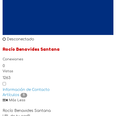
Desconectado
Rocío Benavides Santana
Conexiones
0
Vistas
1263
Información de Contacto
Artículos
8
Más
Less
Rocío Benavides Santana
URL de tu perfil