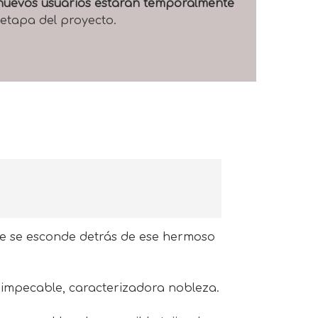
e nuevos usuarios estarán temporalmente
 etapa del proyecto.
que se esconde detrás de ese hermoso
l impecable, caracterizadora nobleza.