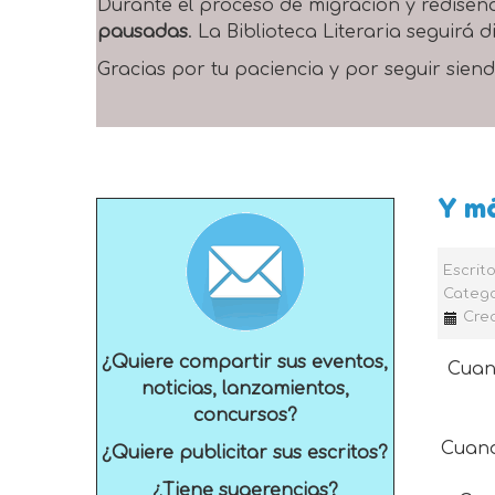
Durante el proceso de migración y rediseñ
pausadas
. La Biblioteca Literaria seguirá
Gracias por tu paciencia y por seguir siend
Y m
Escrit
Catego
Crea
¿Quiere compartir sus eventos,
Cuan
noticias, lanzamientos,
concursos?
Cuand
¿Quiere publicitar sus escritos?
¿Tiene sugerencias?