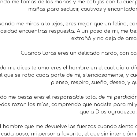
ndo me tomas de las manos y me cobijas con tu cuerpo
mañas para seducir, cautivas y encantador
ando me miras a lo lejos, eres mejor que un felino, co
ilosidad encuentras respuesta. A un paso de mi, me be
extrañó y no deja de ama
Cuando lloras eres un delicado nardo, con cam
o me dices te amo eres el hombre en el cual día a d
el que se roba cada parte de mi, silenciosamente, y c
pienso, respiro, sueño, deseo, y qui
o me besas eres el responsable total de mi perdició
dos rozan los míos, comprendo que naciste para mi 
que a Dios agradezco.
el hombre que me devuelve las fuerzas cuando siento
 cada paso, mi persona favorita, el que sin intención