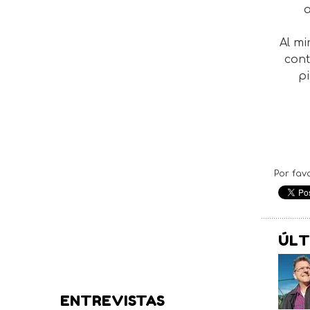
a
Al mi
cont
p
Por fav
ÚLT
ENTREVISTAS