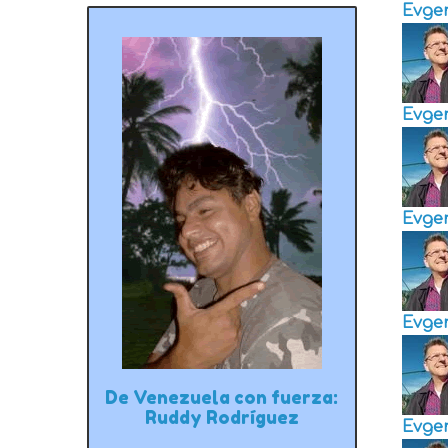
Evge
Evge
Evge
Evge
De Venezuela con fuerza:
Ruddy Rodríguez
Evge