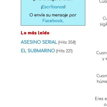
Cua
¡
Escríbanos
!
O envíe su mensaje por
Cu
Facebook
.
sig
Lo más leído
ASESINO SERIAL
(Hits 358)
EL SUBMARINO
(Hits 221)
Cuand
y 
Cuand
húme
Eres 
a