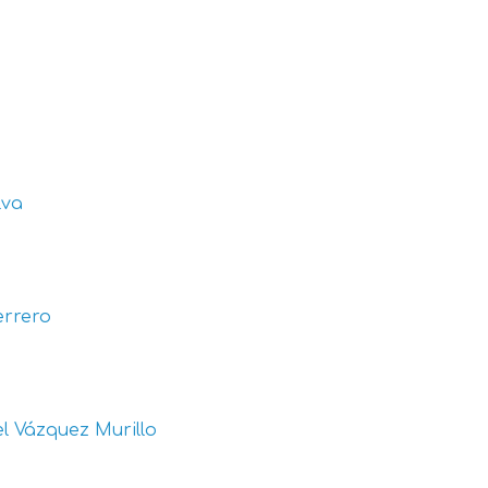
lva
errero
l Vázquez Murillo