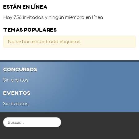
ESTÁN EN LÍNEA
Hay 756 invitados y ningún miembro en línea
TEMAS POPULARES
No se han encontrado etiquetas.
CONCURSOS
Sin eventos
EVENTOS
Sin eventos
B
u
s