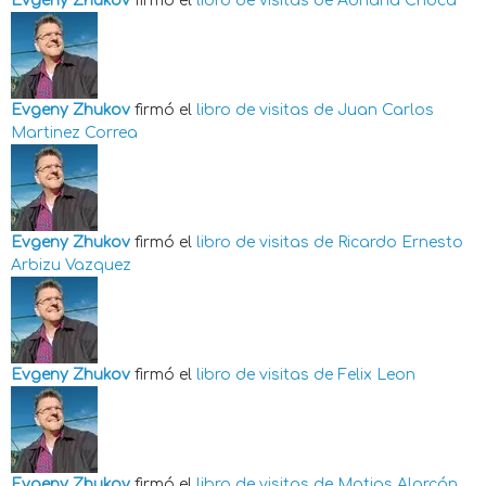
Evgeny Zhukov
firmó el
libro de visitas de
Adriana Choca
Evgeny Zhukov
firmó el
libro de visitas de
Juan Carlos
Martinez Correa
Evgeny Zhukov
firmó el
libro de visitas de
Ricardo Ernesto
Arbizu Vazquez
Evgeny Zhukov
firmó el
libro de visitas de
Felix Leon
Evgeny Zhukov
firmó el
libro de visitas de
Matias Alarcón