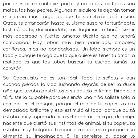
puede estar en cualquier parte…y no todos los lobos son
malos, los hay peores. Algunos ni siquiera te dejarán tomar
el camino más largo porque te someterán ahí mismo.
Otros, te arrancarán hasta el último suspiro torturándote,
lastimándote, dominándote; tus lágrimas lo harán sentir
más poderoso y fuerte; lamento decirte que no tendrá
compasión. Hay lobos muy bien parecidos, amables,
cariñosos, mas no bondadosos. Un lobo siempre es un
lobo y aunque te diga que lo que quiere es tener tu amor la
realidad es que los lobos buscan tu cuerpo, jamás tu
corazón.
Ser Caperucita no es tan fácil. Todo te señala y aun
cuando pierdas la vida luchando dejarás de ser la dulce
niña que llevaba pastelillos a su abuela enferma. Dirán que
tú fuiste la culpable porque siendo una niña saliste sola a
caminar en el bosque, porque el rojo de tu caperuza era
demasiado brillante y eso estimuló al lobo, porque quizá
estaba muy apretada y revelaban un cuerpo de mujer
naciente que alertó sus instintos de animal, si tu caperuza
estaba muy holgada tampoco era correcto porque eso
alimentó su imaginación. Si le sonreíste al pasar lo