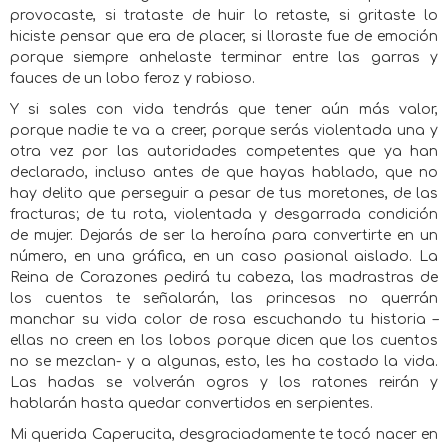
provocaste, si trataste de huir lo retaste, si gritaste lo
hiciste pensar que era de placer, si lloraste fue de emoción
porque siempre anhelaste terminar entre las garras y
fauces de un lobo feroz y rabioso.
Y si sales con vida tendrás que tener aún más valor,
porque nadie te va a creer, porque serás violentada una y
otra vez por las autoridades competentes que ya han
declarado, incluso antes de que hayas hablado, que no
hay delito que perseguir a pesar de tus moretones, de las
fracturas; de tu rota, violentada y desgarrada condición
de mujer. Dejarás de ser la heroína para convertirte en un
número, en una gráfica, en un caso pasional aislado. La
Reina de Corazones pedirá tu cabeza, las madrastras de
los cuentos te señalarán, las princesas no querrán
manchar su vida color de rosa escuchando tu historia –
ellas no creen en los lobos porque dicen que los cuentos
no se mezclan- y a algunas, esto, les ha costado la vida.
Las hadas se volverán ogros y los ratones reirán y
hablarán hasta quedar convertidos en serpientes.
Mi querida Caperucita, desgraciadamente te tocó nacer en