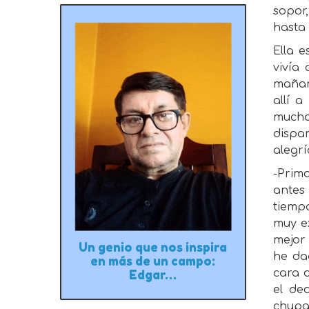
sopor
hasta
Ella 
vivía
mañan
allí 
mucho
dispar
alegr
-Prim
antes 
tiemp
muy e
mejor
Un genio que nos inspira
he dad
en más de un campo:
cara 
Edgar…
el de
chupa