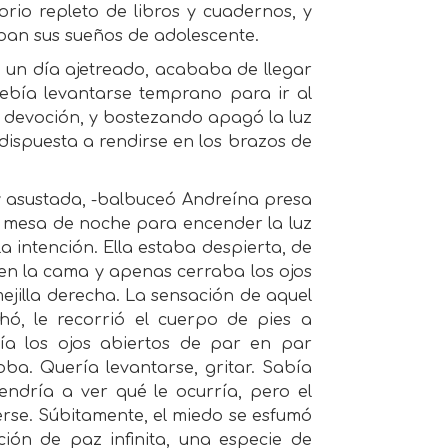
orio repleto de libros y cuadernos, y
aban sus sueños de adolescente.
o un día ajetreado, acababa de llegar
ebía levantarse temprano para ir al
 devoción, y bostezando apagó la luz
dispuesta a rendirse en los brazos de
uy asustada, -balbuceó Andreína presa
a mesa de noche para encender la luz
la intención. Ella estaba despierta, de
en la cama y apenas cerraba los ojos
ejilla derecha. La sensación de aquel
hó, le recorrió el cuerpo de pies a
ía los ojos abiertos de par en par
oba. Quería levantarse, gritar. Sabía
endría a ver qué le ocurría, pero el
se. Súbitamente, el miedo se esfumó
ción de paz infinita, una especie de