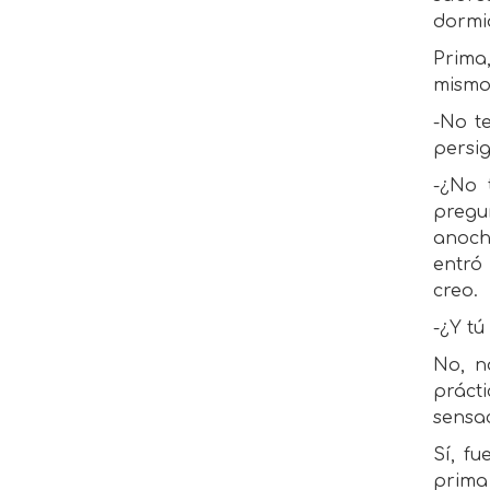
dormi
Prima,
mismo 
-No te
persig
-¿No 
pregu
anoch
entró
creo.
-¿Y tú
No, n
práct
sensa
Sí, f
prima