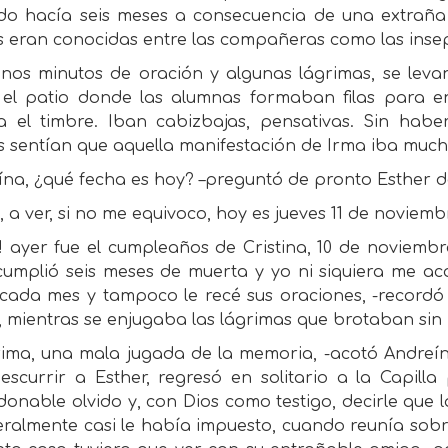
cido hacía seis meses a consecuencia de una extraña
s eran conocidas entre las compañeras como las inse
unos minutos de oración y algunas lágrimas, se leva
 el patio donde las alumnas formaban filas para e
a el timbre. Iban cabizbajas, pensativas. Sin hab
 sentían que aquella manifestación de Irma iba much
ína, ¿qué fecha es hoy? –preguntó de pronto Esther d
 a ver, si no me equivoco, hoy es jueves 11 de noviemb
o! ayer fue el cumpleaños de Cristina, 10 de noviemb
cumplió seis meses de muerta y yo ni siquiera me aco
cada mes y tampoco le recé sus oraciones, -record
, mientras se enjugaba las lágrimas que brotaban sin
prima, una mala jugada de la memoria, -acotó Andreín
escurrir a Esther, regresó en solitario a la Capill
onable olvido y, con Dios como testigo, decirle que l
eralmente casi le había impuesto, cuando reunía sobre