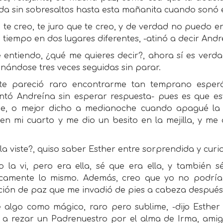
da sin sobresaltos hasta esta mañanita cuando sonó 
 te creo, te juro que te creo, y de verdad no puedo 
tiempo en dos lugares diferentes, -atinó a decir And
 entiendo, ¿qué me quieres decir?, ahora sí es verd
nándose tres veces seguidas sin parar.
te pareció raro encontrarme tan temprano esperá
ntó Andreína sin esperar respuesta- pues es que e
e, o mejor dicho a medianoche cuando apagué la 
 en mi cuarto y me dio un besito en la mejilla, y me
 la viste?, quiso saber Esther entre sorprendida y curi
o la vi, pero era ella, sé que era ella, y también
icamente lo mismo. Además, creo que yo no podría 
ción de paz que me invadió de pies a cabeza después 
ue algo como mágico, raro pero sublime, -dijo Esthe
 a rezar un Padrenuestro por el alma de Irma, amig