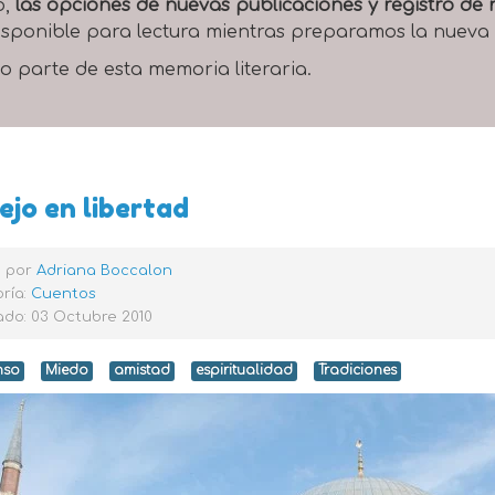
o,
las opciones de nuevas publicaciones y registro d
 disponible para lectura mientras preparamos la nueva
o parte de esta memoria literaria.
ejo en libertad
o por
Adriana Boccalon
ría:
Cuentos
ado: 03 Octubre 2010
nso
Miedo
amistad
espiritualidad
Tradiciones