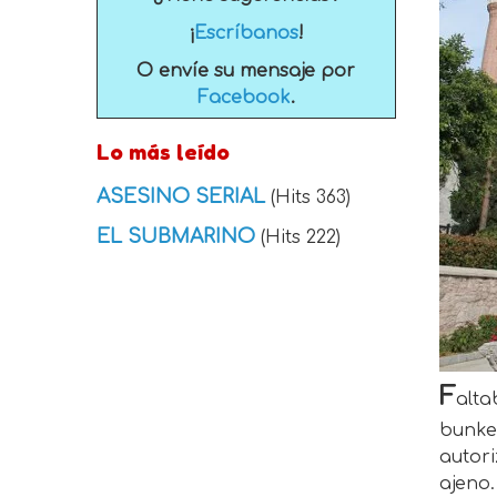
¡
Escríbanos
!
O envíe su mensaje por
Facebook
.
Lo más leído
ASESINO SERIAL
(Hits 363)
EL SUBMARINO
(Hits 222)
F
alt
bunke
autor
ajeno