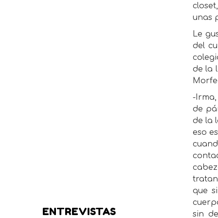
closet
unas p
Le gus
del c
coleg
de la 
Morfe
-Irma,
de pá
de la 
eso e
cuando
conta
cabez
tratan
que s
cuerp
ENTREVISTAS
sin d