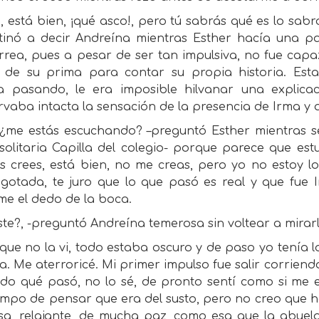
 está bien, ¡qué asco!, pero tú sabrás qué es lo sabr
tinó a decir Andreína mientras Esther hacía una p
rrea, pues a pesar de ser tan impulsiva, no fue cap
o de su prima para contar su propia historia. Es
a pasando, le era imposible hilvanar una explic
rvaba intacta la sensación de la presencia de Irma 
 ¿me estás escuchando? –preguntó Esther mientras s
solitaria Capilla del colegio- porque parece que estu
es crees, está bien, no me creas, pero yo no estoy l
gotada, te juro que lo que pasó es real y que fue
me el dedo de la boca.
ste?, -preguntó Andreína temerosa sin voltear a mirarl
que no la vi, todo estaba oscuro y de paso yo tenía lo
la. Me aterroricé. Mi primer impulso fue salir corrien
ndo qué pasó, no lo sé, de pronto sentí como si me
empo de pensar que era del susto, pero no creo que 
sa, relajante, de mucha paz, como esa que la abuel