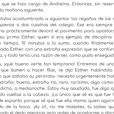
, que se hizo cargo de Andreína. Entonces, sin rese
 la mañana siguiente.
estaba acostumbrada a aguantar los regaños de las m
 apenas a dos cuadras del colegio. Ese era siempre
a prácticamente devoró el pavimento para apostars
a su prima Esther, quien sí era ejemplo de disciplin
 tiempo, 10 minutos a lo sumo, cuando finalmente 
ada Esther con una extraña expresión que se confundí
ía, y todo tenía una razón de ser, como pudo ensegu
a, ¡qué bueno verte tan temprano! Entremos de una
que llamen a hacer filas, -le dijo Esther halándola 
o que soltaba su perorata- necesito urgentemente hab
xtraño; bueno, extraño no, raro, rarísimo, algo com
 dicho, a medianoche. Estoy muy asustada, fue algo 
o vueltas a la cabeza. ¡Lo único que sé es que fue 
de espanto porque sé que fue ella misma quien agar
do de la boca. ¡Ay sí!, no me molestes, tú sabes 
ndo el dedo mientras rezo antes de acostarme a dorm