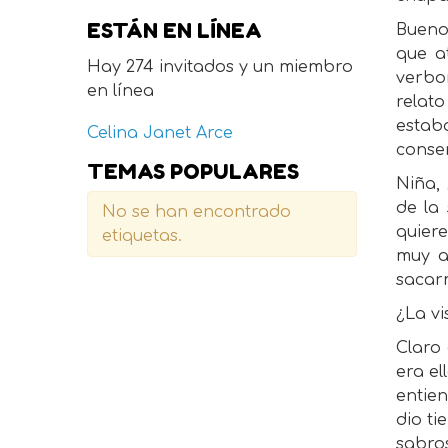
ESTÁN EN LÍNEA
Bueno,
que a
Hay 274 invitados y un miembro
verbo
en línea
relat
estab
Celina Janet Arce
conse
TEMAS POPULARES
Niña,
de la 
No se han encontrado
quier
etiquetas.
muy a
sacar
¿La vi
Claro 
era el
entie
dio ti
sabro