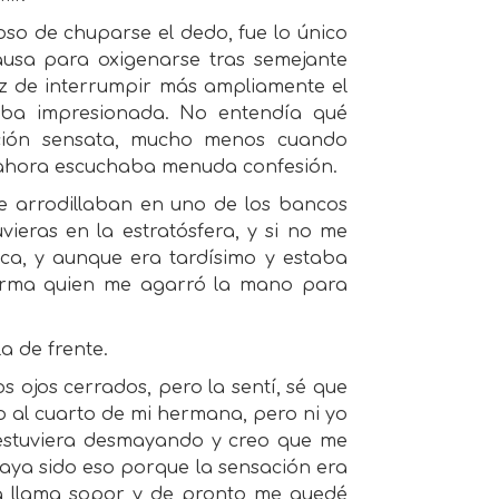
oso de chuparse el dedo, fue lo único
ausa para oxigenarse tras semejante
az de interrumpir más ampliamente el
taba impresionada. No entendía qué
ación sensata, mucho menos cuando
y ahora escuchaba menuda confesión.
e arrodillaban en uno de los bancos
vieras en la estratósfera, y si no me
oca, y aunque era tardísimo y estaba
 Irma quien me agarró la mano para
a de frente.
s ojos cerrados, pero la sentí, sé que
do al cuarto de mi hermana, pero ni yo
 estuviera desmayando y creo que me
haya sido eso porque la sensación era
a llama sopor, y de pronto me quedé