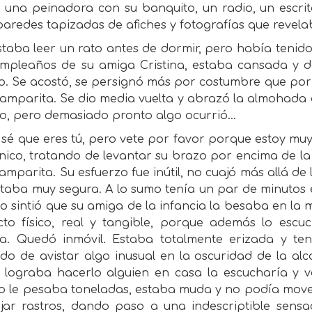
, una peinadora con su banquito, un radio, un escrit
aredes tapizadas de afiches y fotografías que revel
taba leer un rato antes de dormir, pero había tenid
umpleaños de su amiga Cristina, estaba cansada y d
io. Se acostó, se persignó más por costumbre que por
lamparita. Se dio media vuelta y abrazó la almohada 
o, pero demasiado pronto algo ocurrió…
 sé que eres tú, pero vete por favor porque estoy m
nico, tratando de levantar su brazo por encima de l
lamparita. Su esfuerzo fue inútil, no cuajó más allá de 
staba muy segura. A lo sumo tenía un par de minutos 
 sintió que su amiga de la infancia la besaba en la m
cto físico, real y tangible, porque además lo escuc
a. Quedó inmóvil. Estaba totalmente erizada y ten
do de avistar algo inusual en la oscuridad de la alc
i lograba hacerlo alguien en casa la escucharía y v
o le pesaba toneladas, estaba muda y no podía mover
ejar rastros, dando paso a una indescriptible sensa