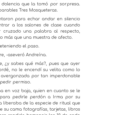
 dolencia que la tomó por sorpresa.
parables Tres Mosqueteras.
ntaron para echar andar en silencio
ntrar a los salones de clase cuando
er cruzado una palabra al respecto,
o más que una muestra de afecto.
eteniendo el paso.
re, -aseveró Andreína.
re, ¿y sabes qué más?, pues que ayer
rdé, no le encendí su velita como lo
ó avergonzada por tan imperdonable
 pedir permiso.
a en voz baja, quien en cuanto se le
a para pedirle perdón a Irma por su
a liberaba de la especie de ritual que
 su cama fotografías, tarjetas, libros