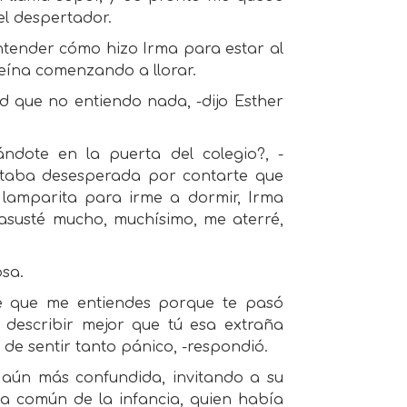
el despertador.
entender cómo hizo Irma para estar al
reína comenzando a llorar.
ad que no entiendo nada, -dijo Esther
ndote en la puerta del colegio?, -
staba desesperada por contarte que
lamparita para irme a dormir, Irma
 asusté mucho, muchísimo, me aterré,
osa.
 sé que me entiendes porque te pasó
describir mejor que tú esa extraña
de sentir tanto pánico, -respondió.
r aún más confundida, invitando a su
a común de la infancia, quien había