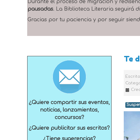
Durante el proceso de migración y rediseñ
pausadas
. La Biblioteca Literaria seguirá
Gracias por tu paciencia y por seguir siend
Te d
Escrit
Catego
Cre
¿Quiere compartir sus eventos,
Suspe
noticias, lanzamientos,
concursos?
¿Quiere publicitar sus escritos?
¿Tiene sugerencias?