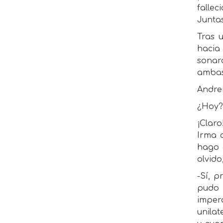
falle
Junta
Tras 
hacia
sonar
ambas
Andre
¿Hoy?,
¡Clar
Irma 
hago 
olvido
-Sí, 
pudo 
imperd
unilat