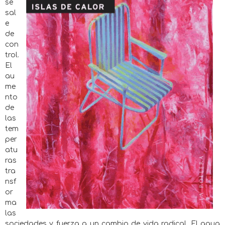
se
sal
e
de
con
trol.
El
au
me
nto
de
las
tem
per
atu
ras
tra
nsf
or
ma
las
sociedades y fuerza a un cambio de vida radical. El agua