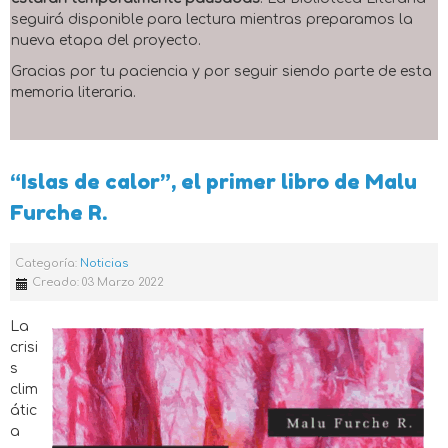
seguirá disponible para lectura mientras preparamos la
nueva etapa del proyecto.
Gracias por tu paciencia y por seguir siendo parte de esta
memoria literaria.
“Islas de calor”, el primer libro de Malu
Furche R.
Categoría:
Noticias
Creado: 03 Marzo 2022
La
crisi
s
clim
átic
a