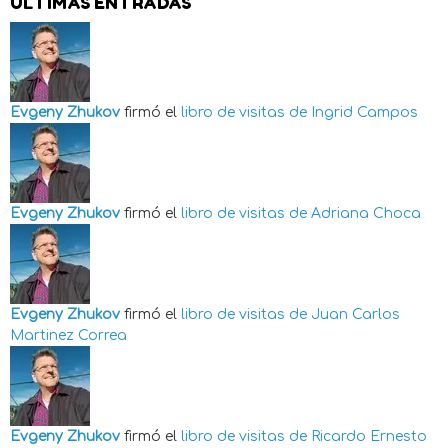
ÚLTIMAS ENTRADAS
Evgeny Zhukov
firmó el
libro de visitas de
Ingrid Campos
Evgeny Zhukov
firmó el
libro de visitas de
Adriana Choca
Evgeny Zhukov
firmó el
libro de visitas de
Juan Carlos
Martinez Correa
Evgeny Zhukov
firmó el
libro de visitas de
Ricardo Ernesto