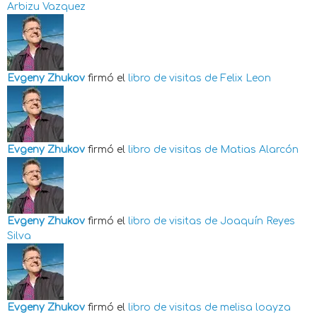
Arbizu Vazquez
Evgeny Zhukov
firmó el
libro de visitas de
Felix Leon
Evgeny Zhukov
firmó el
libro de visitas de
Matias Alarcón
Evgeny Zhukov
firmó el
libro de visitas de
Joaquín Reyes
Silva
Evgeny Zhukov
firmó el
libro de visitas de
melisa loayza