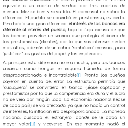
equivale a un cuarto de verdad por tres cuartos de
mentira. Mezcle bien y sirva frío. El comensal no sabrá la
diferencia. El pueblo se convirtió en prestamista, es cierto.
Pero había una gran diferencia:
el interés de los bancos era
diferente al interés del pueblo,
bajo la floja excusa de que
los bancos proveían un servicio que protegía el dinero de
los prestamistas (clientes), por lo que sus intereses serían
más altos, además de un cobro “simbólico” mensual, para
“justificar” los gastos del papel y los empleados.
Al principio esta diferencia no era mucha, pero los bancos
crecieron como hongos en esquina húmeda: de forma
[i]
desproporcionada e incontrolable
. Pronto los dueños
cayeron en cuenta del error. La estructura permitía que
“cualquiera” se convirtiera en banco (léase captador y
prestamista) por lo que la competencia era dura y el lucro
no se veía por ningún lado. La economía nacional (léase
de cada país) se vio afectada, ya que no había un control
de intereses, la inflación era desproporcionada. La moneda
nacional buscaba el extranjero, donde se le daba un
[ii]
mayor valor
y viceversa. En ese momento nació el