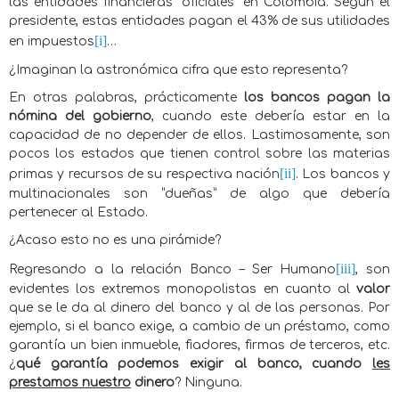
las entidades financieras “oficiales” en Colombia. Según el
presidente, estas entidades pagan el 43% de sus utilidades
[i]
en impuestos
…
¿Imaginan la astronómica cifra que esto representa?
En otras palabras, prácticamente
los bancos pagan la
nómina del gobierno
, cuando este debería estar en la
capacidad de no depender de ellos. Lastimosamente, son
pocos los estados que tienen control sobre las materias
[ii]
primas y recursos de su respectiva nación
. Los bancos y
multinacionales son “dueñas” de algo que debería
pertenecer al Estado.
¿Acaso esto no es una pirámide?
[iii]
Regresando a la relación Banco – Ser Humano
, son
evidentes los extremos monopolistas en cuanto al
valor
que se le da al dinero del banco y al de las personas. Por
ejemplo, si el banco exige, a cambio de un préstamo, como
garantía un bien inmueble, fiadores, firmas de terceros, etc.
¿
qué garantía podemos exigir al banco, cuando
les
prestamos nuestro
dinero
? Ninguna.