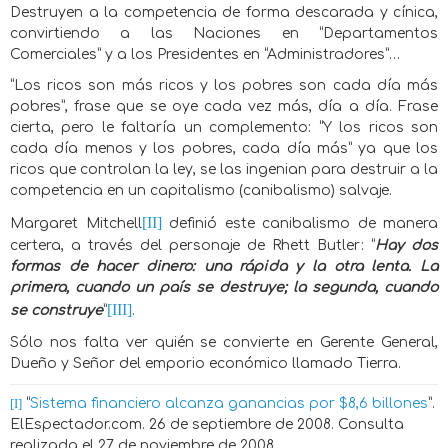
Destruyen a la competencia de forma descarada y cínica,
convirtiendo a las Naciones en “Departamentos
Comerciales” y a los Presidentes en “Administradores”…
“Los ricos son más ricos y los pobres son cada día más
pobres”, frase que se oye cada vez más, día a día. Frase
cierta, pero le faltaría un complemento: “Y los ricos son
cada día menos y los pobres, cada día más” ya que los
ricos que controlan la ley, se las ingenian para destruir a la
competencia en un capitalismo (canibalismo) salvaje.
[II]
Margaret Mitchell
definió este canibalismo de manera
certera, a través del personaje de Rhett Butler: “
Hay dos
formas de hacer dinero: una rápida y la otra lenta. La
primera, cuando un país se destruye; la segunda, cuando
[III]
se construye
”
.
Sólo nos falta ver quién se convierte en Gerente General,
Dueño y Señor del emporio económico llamado Tierra.
[I]
“
Sistema financiero alcanza ganancias por $8,6 billones
”.
ElEspectador.com. 26 de septiembre de 2008. Consulta
realizada el 27 de noviembre de 2008.