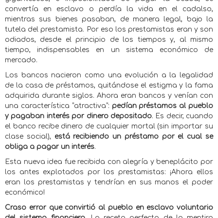
convertía en esclavo o perdía la vida en el cadalso,
mientras sus bienes pasaban, de manera legal, bajo la
tutela del prestamista. Por eso los prestamistas eran y son
odiados, desde el principio de los tiempos y, al mismo
tiempo, indispensables en un sistema económico de
mercado.
Los bancos nacieron como una evolución a la legalidad
de la casa de préstamos, quitándose el estigma y la fama
adquirida durante siglos. Ahora eran bancos y venían con
una característica “atractiva”:
pedían préstamos al pueblo
y
pagaban interés por dinero depositado
. Es decir, cuando
el banco recibe dinero de cualquier mortal (sin importar su
clase social),
está recibiendo un préstamo por el cual se
obliga a pagar un interés
.
Esta nueva idea fue recibida con alegría y beneplácito por
los antes explotados por los prestamistas: ¡Ahora ellos
eran los prestamistas y tendrían en sus manos el poder
económico!
Craso error que convirtió al pueblo en esclavo voluntario
del sistema financiero
. La receta perfecta de la mentira