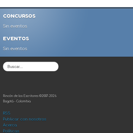
CONCURSOS
Sin eventos
EVENTOS
Sin eventos
B
u
s
c
a
r
Rincón de los Escritores ©2007-2026
.
Bogotá - Colombia
.
.
RSS
Publicar con nosotros
Acerca
Políticas