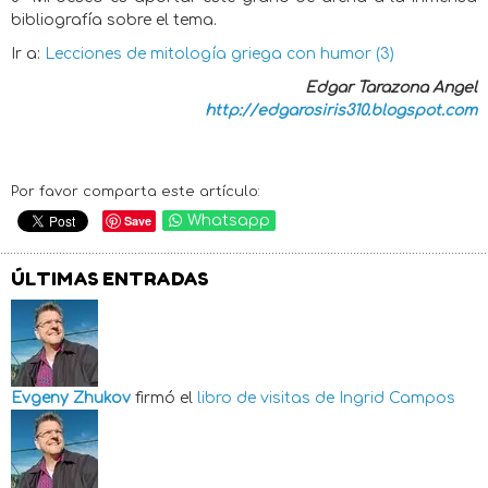
bibliografía sobre el tema.
Ir a:
Lecciones de mitología griega con humor (3)
Edgar Tarazona Angel
http://edgarosiris310.blogspot.com
Por favor comparta este artículo:
Save
Whatsapp
ÚLTIMAS ENTRADAS
Evgeny Zhukov
firmó el
libro de visitas de
Ingrid Campos