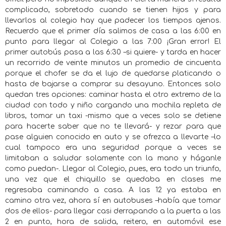
complicado, sobretodo cuando se tienen hijos y para
llevarlos al colegio hay que padecer los tiempos ajenos.
Recuerdo que el primer día salimos de casa a las 6:00 en
punto para llegar al Colegio a las 7:00 ¡Gran error! El
primer autobús pasa a las 6:30 –si quiere- y tarda en hacer
un recorrido de veinte minutos un promedio de cincuenta
porque el chofer se da el lujo de quedarse platicando o
hasta de bajarse a comprar su desayuno. Entonces solo
quedan tres opciones: caminar hasta el otro extremo de la
ciudad con todo y niño cargando una mochila repleta de
libros, tomar un taxi -mismo que a veces solo se detiene
para hacerte saber que no te llevará- y rezar para que
pase alguien conocido en auto y se ofrezca a llevarte –lo
cual tampoco era una seguridad porque a veces se
limitaban a saludar solamente con la mano y háganle
como puedan-. Llegar al Colegio, pues, era todo un triunfo,
una vez que el chiquillo se quedaba en clases me
regresaba caminando a casa. A las 12 ya estaba en
camino otra vez, ahora sí en autobuses –había que tomar
dos de ellos- para llegar casi derrapando a la puerta a las
2 en punto, hora de salida, reitero, en automóvil ese