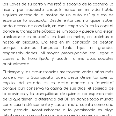
las llaves de su carro y me retó a sacarlo de la cochera, lo
hice y por supuesto choqué, nunca en mi vida había
siquiera encendido el motor de un auto así que era de
esperarse lo sucedido. Desde entonces no quise saber
nada acerca de conducir, en ese tiempo vivía en la capital
donde el transporte público es ilimitado y puede uno elegir
trasladarse en autobús, en taxi, en metro, en trolebús o
hasta en bicicleta. Era feliz en mi condición de peatón
porque además tampoco tenía hijos ni grandes
responsabilidades. Mi mayor preocupación era llegar a
clases a la hora fijada y acudir
a mis citas sociales
puntualmente.
El tiempo y las circunstancias me trajeron varios años más
tarde a vivir a Guanajuato
que a pesar de ser también la
capital del estado es en cierta manera un “pueblito”
porque aún conserva la calma de sus días, el sosiego de
la provincia y la tranquilidad de quienes no esperan más
de lo que tienen, a diferencia del DF, en donde todo mundo
corre casi histéricamente y cada minuto cuenta como una
hora perdida. Acostumbrarse a la parsimonia es algo
difícil pero no imposible aunque en cierta manera sí resulta