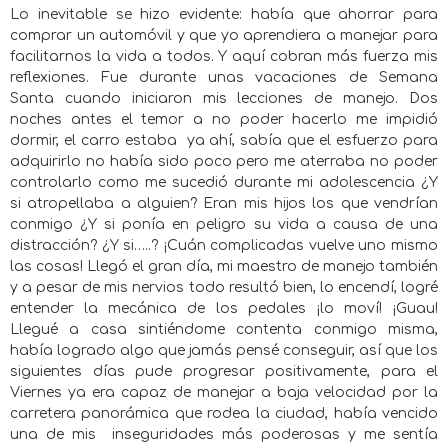
Lo inevitable se hizo evidente: había que ahorrar para
comprar un automóvil y que yo aprendiera a manejar para
facilitarnos la vida a todos. Y aquí cobran más fuerza mis
reflexiones. Fue durante unas vacaciones de Semana
Santa cuando iniciaron mis lecciones de manejo. Dos
noches antes el temor a no poder hacerlo me impidió
dormir, el carro estaba
ya ahí, sabía que el esfuerzo para
adquirirlo no había sido poco pero me aterraba no poder
controlarlo como me sucedió durante mi adolescencia ¿Y
si atropellaba a alguien? Eran mis hijos los que vendrían
conmigo ¿Y si ponía en peligro su vida a causa de una
distracción? ¿Y si…..? ¡Cuán complicadas vuelve uno mismo
las cosas! Llegó el gran día, mi maestro de manejo también
y a pesar de mis nervios todo resultó bien, lo encendí, logré
entender la mecánica de los pedales ¡lo moví! ¡Guau!
Llegué a casa sintiéndome contenta conmigo misma,
había logrado algo que jamás pensé conseguir, así que los
siguientes días pude progresar positivamente, para el
Viernes ya era capaz de manejar a baja velocidad por la
carretera panorámica que rodea la ciudad, había vencido
una de mis
inseguridades más poderosas y me sentía