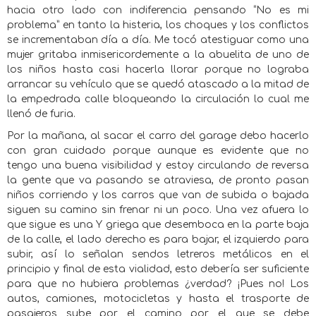
hacia otro lado con indiferencia pensando “No es mi
problema” en tanto la histeria, los choques y los conflictos
se incrementaban día a día. Me tocó atestiguar como una
mujer gritaba inmisericordemente a la abuelita de uno de
los niños hasta casi hacerla llorar porque no lograba
arrancar su vehículo que se quedó atascado a la mitad de
la empedrada calle bloqueando la circulación lo cual me
llenó de furia.
Por la mañana, al sacar el carro del garage debo hacerlo
con gran cuidado porque aunque es evidente que no
tengo una buena visibilidad y estoy circulando de reversa
la gente que va pasando se atraviesa, de pronto pasan
niños corriendo y los carros que van de subida o bajada
siguen su camino sin frenar ni un poco. Una vez afuera lo
que sigue es una Y griega que desemboca en la parte baja
de la calle, el lado derecho es para bajar, el izquierdo para
subir, así lo señalan sendos letreros metálicos en el
principio y final de esta vialidad, esto debería ser suficiente
para que no hubiera problemas ¿verdad? ¡Pues no! Los
autos, camiones, motocicletas y hasta el trasporte de
pasajeros sube por el camino por el que se debe