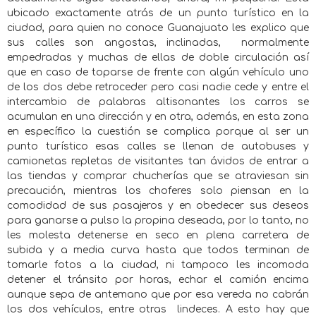
ubicado exactamente atrás de un punto turístico en la
ciudad, para quien no conoce Guanajuato les explico que
sus calles son angostas, inclinadas,
normalmente
empedradas y muchas de ellas de doble circulación así
que en caso de toparse de frente con algún vehículo uno
de los dos debe retroceder pero casi nadie cede y entre el
intercambio de palabras altisonantes los carros se
acumulan en una dirección y en otra, además, en esta zona
en específico la cuestión se complica porque al ser un
punto turístico esas calles se llenan de autobuses y
camionetas repletas de visitantes tan ávidos de entrar a
las tiendas y comprar chucherías que se atraviesan sin
precaución, mientras los choferes solo piensan en la
comodidad de sus pasajeros y en obedecer sus deseos
para ganarse a pulso la propina deseada, por lo tanto, no
les molesta detenerse en seco en plena carretera de
subida y a media curva hasta que todos terminan de
tomarle fotos a la ciudad, ni tampoco les incomoda
detener el tránsito por horas, echar el camión encima
aunque sepa de antemano que por esa vereda no cabrán
los dos vehículos, entre otras
lindeces. A esto hay que