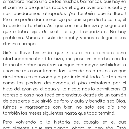
arrastrara hasta uno de los muchos barrancos que hay en
el camino o de que las rocas y el agua averiaran el auto y
nos quedáramos atrapados ¡Yo también quería llorar!
Pero no podía darme ese lujo porque si perdía la calma, él
la perdería también. Así que con una firmeza y seguridad
que estaba lejos de sentir le dije: Tranquilízate. No hay
problema. Vamos a salir de aquí y vamos a llegar a tus
clases a tiempo.
Giré la llave temiendo que el auto no arrancara pero
afortunadamente sí lo hizo, me puse en marcha con la
tormenta sobre nosotros aunque con mayor visibilidad, a
unos metros encontramos las luces de los otros autos que
circulaban en caravana y a partir de ahí todo fue tan bien
como las piedras deslavadas, el piso resbaloso por el
hielo del granizo, el agua y
la niebla nos lo permitieron. El
regreso a casa nos tocó emprenderlo detrás de un camión
de pasajeros que sirvió de faro y guía y bendito sea Dios,
fuimos y regresamos con bien, no solo ese día sino
también los meses siguientes hasta que todo terminó.
Pero volviendo a la historia del colegio en el que
actualmente sigue estudiando, ahora, mi pequeña. Está