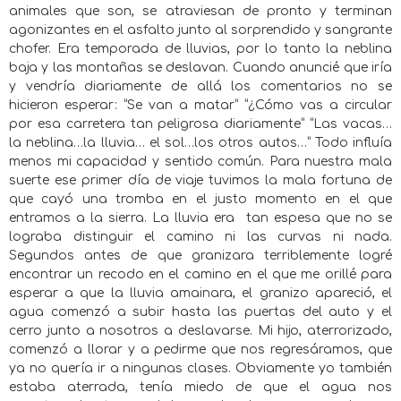
animales que son, se atraviesan de pronto y terminan
agonizantes en el asfalto junto al sorprendido y sangrante
chofer. Era temporada de lluvias, por lo tanto la neblina
baja y las montañas se deslavan. Cuando anuncié que iría
y vendría diariamente de allá los comentarios no se
hicieron esperar: “Se van a matar” “¿Cómo vas a circular
por esa carretera tan peligrosa diariamente” “Las vacas…
la neblina…la lluvia… el sol…los otros autos…” Todo influía
menos mi capacidad y sentido común. Para nuestra mala
suerte ese primer día de viaje tuvimos la mala fortuna de
que cayó una tromba en el justo momento en el que
entramos a la sierra. La lluvia era
tan espesa que no se
lograba distinguir el camino ni las curvas ni nada.
Segundos antes de que granizara terriblemente logré
encontrar un recodo en el camino en el que me orillé para
esperar a que la lluvia amainara, el granizo apareció, el
agua comenzó a subir hasta las puertas del auto y el
cerro junto a nosotros a deslavarse. Mi hijo, aterrorizado,
comenzó a llorar y a pedirme que nos regresáramos, que
ya no quería ir a ningunas clases. Obviamente yo también
estaba aterrada, tenía miedo de que el agua nos