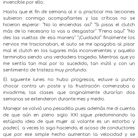
invencible por ello.
Hasta que el fin de semana al ir a practicar mis lecciones
subieron conmigo acompañantes y las críticas no se
hicieron esperar: “No lo enciendas así” “Si pisas el clutch
más de lo necesario lo vas a desgastar” “Frena aquí” “No
des las vueltas de esa manera” “¡Cuidado!” finalmente los
nervios me traicionaban, el auto se me apagaba al pisar
mal el clutch en los lugares más inconvenientes y aquello
terminaba siendo una verdadera tragedia. Mientras que yo
me sentía tan mal por lo sucedido, tan inútil y con un
sentimiento de tristeza muy profundo.
El siguiente lunes no hubo progresos, estuve a punto
chocar contra un poste y la frustración comenzaba a
invadirme, las clases que originalmente durarían dos
semanas se extendieron durante mes y medio.
Manejar se volvió una pesadilla pues además me di cuenta
de que aún en pleno siglo XXI sigue predominando la
estúpida idea de que mujer al volante es un estorbo y
padecí,
a veces lo sigo haciendo, el acoso de conductores
que por ese simple hecho aumentan la velocidad y se