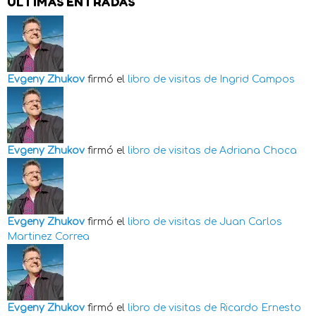
ÚLTIMAS ENTRADAS
Evgeny Zhukov
firmó el
libro de visitas de
Ingrid Campos
Evgeny Zhukov
firmó el
libro de visitas de
Adriana Choca
Evgeny Zhukov
firmó el
libro de visitas de
Juan Carlos
Martinez Correa
Evgeny Zhukov
firmó el
libro de visitas de
Ricardo Ernesto