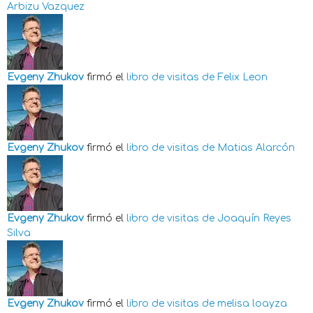
Arbizu Vazquez
Evgeny Zhukov
firmó el
libro de visitas de
Felix Leon
Evgeny Zhukov
firmó el
libro de visitas de
Matias Alarcón
Evgeny Zhukov
firmó el
libro de visitas de
Joaquín Reyes
Silva
Evgeny Zhukov
firmó el
libro de visitas de
melisa loayza