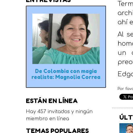
Term
arch
ahí 
Al s
homó
un c
pre
De Colombia con magia
Edga
realista: Magnolia Correa
Por fav
ESTÁN EN LÍNEA
Hay 457 invitados y ningún
ÚLT
miembro en línea
TEMAS POPULARES