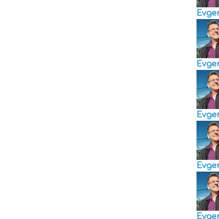
Evge
Evge
Evge
Evge
Evge