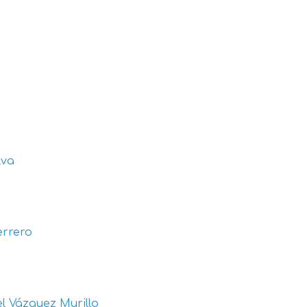
lva
errero
l Vázquez Murillo