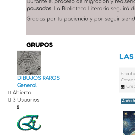
Durante el proceso de migración y rediseñ
pausadas
. La Biblioteca Literaria seguirá
Gracias por tu paciencia y por seguir siend
GRUPOS
LAS
Escrit
DIBUJOS RAROS
Catego
General
Cre
Abierto
3 Usuarios
Anécd