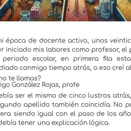
i época de docente activo, unos veint
r iniciado mis labores como profesor, el 
 periodo escolar, en primera fila es
diado conmigo tiempo atrás, o eso creí al
o te llamas?
igo González Rojas, profe
debía ser el mismo de cinco lustros atrás
egundo apellido también coincidía. No 
iera siendo igual con el paso de los añ
debía tener una explicación lógica.