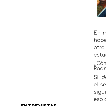
En m
habe
otro
estu
¿Cóm
Rodr
Si, 
el s
sigu
eso 
ENTREVISTAS