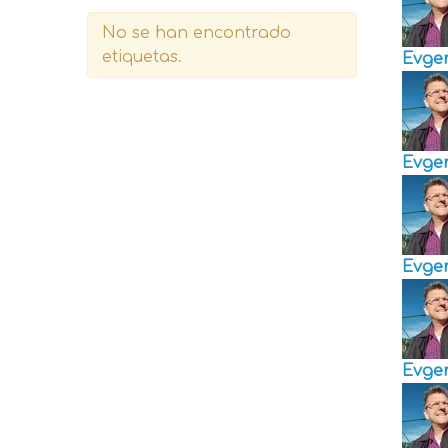
No se han encontrado
etiquetas.
Evge
Evge
Evge
Evge