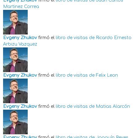
Evgeny Zhukov
firmó el
libro de visitas de
Juan Carlos
Martinez Correa
Evgeny Zhukov
firmó el
libro de visitas de
Ricardo Ernesto
Arbizu Vazquez
Evgeny Zhukov
firmó el
libro de visitas de
Felix Leon
Evgeny Zhukov
firmó el
libro de visitas de
Matias Alarcón
Evgeny Zhukov
firmó el
libro de visitas de
Joaquín Reyes