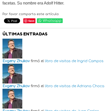
facetas. Su nombre era Adolf Hitter.
Por favor comparta este artículo:
Save
Whatsapp
ÚLTIMAS ENTRADAS
Evgeny Zhukov
firmó el
libro de visitas de
Ingrid Campos
Evgeny Zhukov
firmó el
libro de visitas de
Adriana Choca