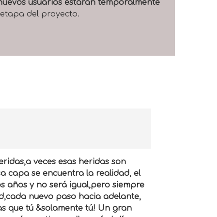
e nuevos usuarios estarán temporalmente
 etapa del proyecto.
heridas,a veces esas heridas son
a capa se encuentra la realidad, el
os años y no será igual,pero siempre
d,cada nuevo paso hacia adelante,
as que tú &solamente tú! Un gran