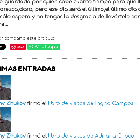
o guardado por quien sabe cuanto tiempo,pero que lle
rezca,claro, pero ese día será el último,el último día d
 sólo espero y no tengas la desgracia de llevártelo co
e...
or comparta este artículo:
Save
Whatsapp
IMAS ENTRADAS
ny Zhukov
firmó el
libro de visitas de
Ingrid Campos
ny Zhukov
firmó el
libro de visitas de
Adriana Choca