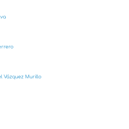
lva
errero
l Vázquez Murillo