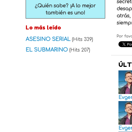
secret
¿Quién sabe? ¡A lo mejor
desapa
también es uno!
atrás,
siempr
Lo más leído
Por fav
ASESINO SERIAL
(Hits 339)
EL SUBMARINO
(Hits 207)
ÚLT
Evge
Evge