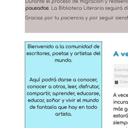
Durante el proceso de migración y rediseñ
pausadas
. La Biblioteca Literaria seguirá
Gracias por tu paciencia y por seguir siend
Bienvenido a la comunidad de
A ve
escritores, poetas y artistas del
mundo.
Escrit
Catego
Aquí podrá darse a conocer,
Crea
conocer a otros, leer, disfrutar,
compartir, aprender, educarse,
A vece
educar, soñar y vivir el mundo
incura
de fantasía que hay en todo
más gr
artista.
estar
siemp