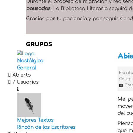
Durante el proceso de migración y rediseñ
pausadas
. La Biblioteca Literaria seguirá
Gracias por tu paciencia y por seguir siend
GRUPOS
Abis
Nostálgico
General
Escrit
Abierto
Catego
7 Usuarios
Cre
Me pe
moverm
del cu
Mejores Textos
Piens
Rincón de los Escritores
que mi