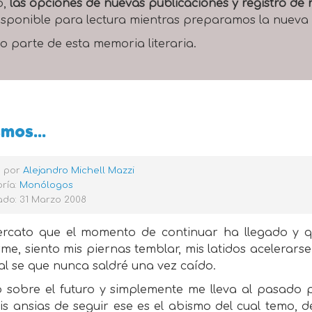
o,
las opciones de nuevas publicaciones y registro d
 disponible para lectura mientras preparamos la nueva
o parte de esta memoria literaria.
mos...
o por
Alejandro Michell Mazzi
ría:
Monólogos
ado: 31 Marzo 2008
rcato que el momento de continuar ha llegado y qu
e, siento mis piernas temblar, mis latidos acelerars
al se que nunca saldré una vez caído.
o sobre el futuro y simplemente me lleva al pasado
s ansias de seguir ese es el abismo del cual temo, 