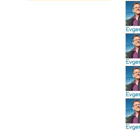
Evge
Evge
Evge
Evge