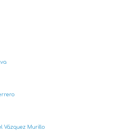
lva
errero
l Vázquez Murillo