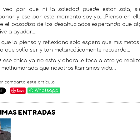
 veo por que ni la soledad puede estar sola, si
añar y ese por este momento soy yo....Pienso en el
re el pasadizo de los desahuciados esperando que alg
ive a ayudar....
que lo pienso y reflexiono solo espero que mis metas
co que solía ser y tan melancólicamente recuerdo...
z ese chico ya no esta y ahora le toco a otro yo reali
a malhumorada que nosotros llamamos vida...
or comparta este artículo:
Save
Whatsapp
IMAS ENTRADAS