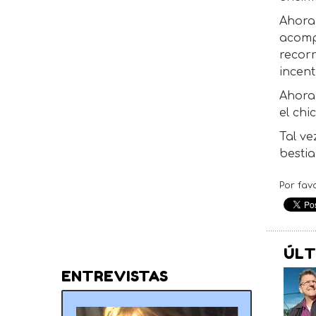
Ahora
acomp
recor
incent
Ahora 
el chi
Tal ve
besti
Por fav
ÚLT
ENTREVISTAS