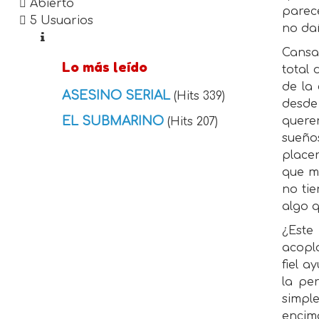
Abierto
parece
5 Usuarios
no da
Cansa
Lo más leído
total 
de la 
ASESINO SERIAL
(Hits 339)
desde 
EL SUBMARINO
quere
(Hits 207)
sueño
place
que mi
no ti
algo 
¿Este
acopla
fiel a
la pe
simpl
encima