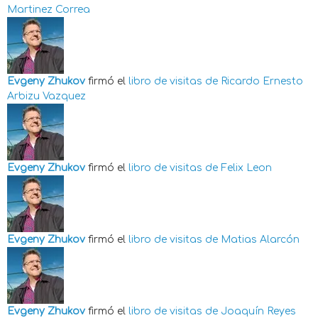
Martinez Correa
Evgeny Zhukov
firmó el
libro de visitas de
Ricardo Ernesto
Arbizu Vazquez
Evgeny Zhukov
firmó el
libro de visitas de
Felix Leon
Evgeny Zhukov
firmó el
libro de visitas de
Matias Alarcón
Evgeny Zhukov
firmó el
libro de visitas de
Joaquín Reyes