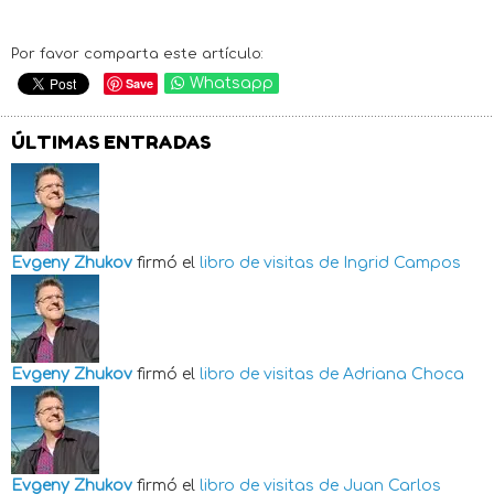
Por favor comparta este artículo:
Save
Whatsapp
ÚLTIMAS ENTRADAS
Evgeny Zhukov
firmó el
libro de visitas de
Ingrid Campos
Evgeny Zhukov
firmó el
libro de visitas de
Adriana Choca
Evgeny Zhukov
firmó el
libro de visitas de
Juan Carlos