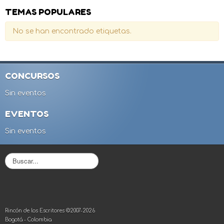
TEMAS POPULARES
No se han encontrado etiquetas.
CONCURSOS
Sin eventos
EVENTOS
Sin eventos
B
u
s
c
a
r
Rincón de los Escritores ©2007-2026
.
Bogotá - Colombia