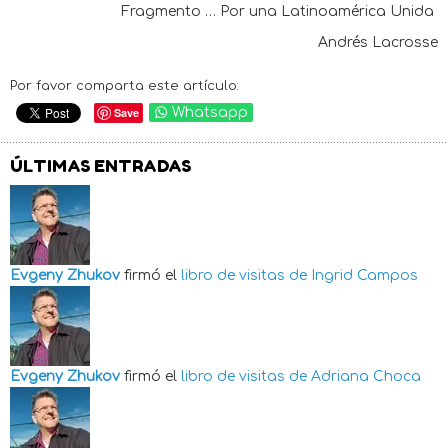
Fragmento … Por una Latinoamérica Unida
Andrés Lacrosse
Por favor comparta este artículo:
Save
Whatsapp
ÚLTIMAS ENTRADAS
Evgeny Zhukov
firmó el
libro de visitas de
Ingrid Campos
Evgeny Zhukov
firmó el
libro de visitas de
Adriana Choca