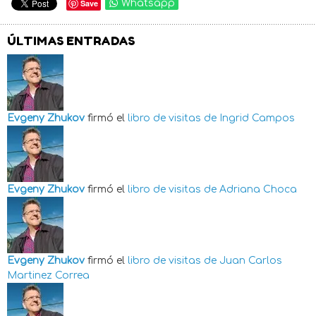
Save
Whatsapp
ÚLTIMAS ENTRADAS
Evgeny Zhukov
firmó el
libro de visitas de
Ingrid Campos
Evgeny Zhukov
firmó el
libro de visitas de
Adriana Choca
Evgeny Zhukov
firmó el
libro de visitas de
Juan Carlos
Martinez Correa