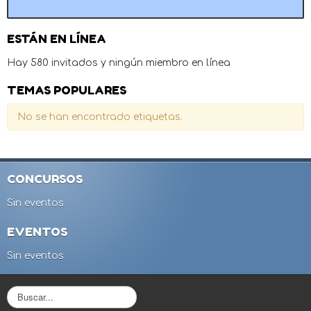
ESTÁN EN LÍNEA
Hay 580 invitados y ningún miembro en línea
TEMAS POPULARES
No se han encontrado etiquetas.
CONCURSOS
Sin eventos
EVENTOS
Sin eventos
B
u