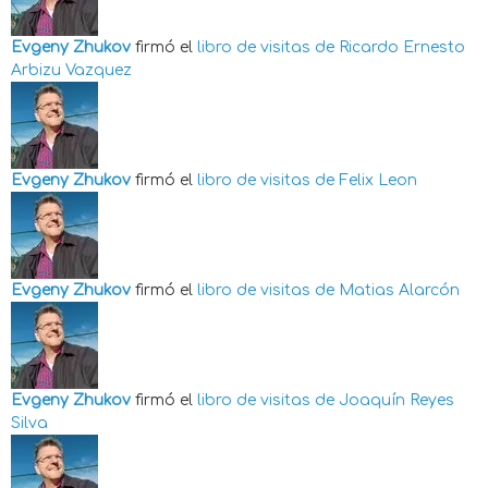
Evgeny Zhukov
firmó el
libro de visitas de
Ricardo Ernesto
Arbizu Vazquez
Evgeny Zhukov
firmó el
libro de visitas de
Felix Leon
Evgeny Zhukov
firmó el
libro de visitas de
Matias Alarcón
Evgeny Zhukov
firmó el
libro de visitas de
Joaquín Reyes
Silva