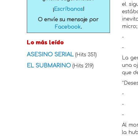
el si
¡
Escríbanos
!
estába
inevi
O envíe su mensaje por
micro;
Facebook
.
-
Lo más leído
-
ASESINO SERIAL
(Hits 351)
La ge
EL SUBMARINO
una oj
(Hits 219)
que de
“Dese
-
-
-
Al mo
la hub