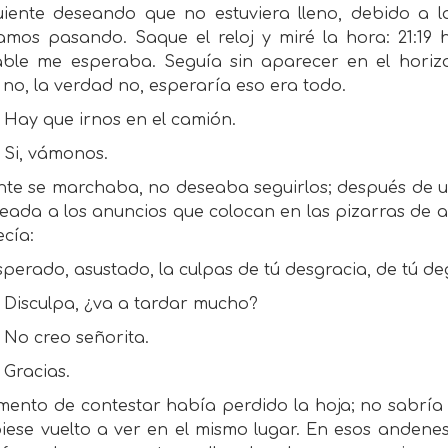
guiente deseando que no estuviera lleno, debido a 
mos pasando. Saque el reloj y miré la hora: 21:19 hr
table me esperaba. Seguía sin aparecer en el hori
 no, la verdad no, esperaría eso era todo.
Hay que irnos en el camión.
Si, vámonos.
nte se marchaba, no deseaba seguirlos; después de u
eada a los anuncios que colocan en las pizarras de 
cía:
sperado, asustado, la culpas de tú desgracia, de tú 
Disculpa, ¿va a tardar mucho?
No creo señorita.
Gracias.
mento de contestar había perdido la hoja; no sabría 
iese vuelto a ver en el mismo lugar. En esos andenes