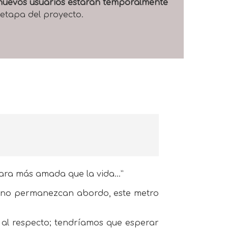
e nuevos usuarios estarán temporalmente
 etapa del proyecto.
scara más amada que la vida…”
r no permanezcan abordo, este metro
al respecto; tendríamos que esperar