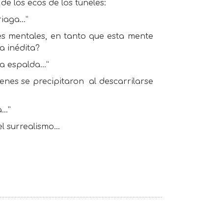
e los ecos de los túneles:
riaga…”
es mentales, en tanto que esta mente
a inédita?
la espalda…”
enes se precipitaron
al descarrilarse
a…”
del surrealismo…