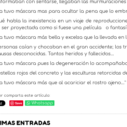
formaban con sentarse, llegaban las murmuraciones d
a tuvo máscara mas para ocultar la pena que lo emb
ué habla la inexistencia en un viaje de reproduccion
 ser proyectada como si fuese una película
o fantasí
 tuvo máscara más bella y excelsa que la llevada en 
rsonas caían y chocaban en el gran accidente; los tr
usas desconocidas. Tantos heridos y fallecidos…
a tuvo máscara pues la degeneración lo acompañab
stellos rojos del concreto y las esculturas retorcidas 
 tuvo máscara más que al acariciar el rostro ajeno…”
or comparta este artículo:
Save
Whatsapp
IMAS ENTRADAS