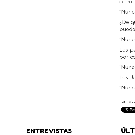
se con
“Nunc
¿De q
puede
“Nunca
Las pe
por ca
“Nunc
Los de
“Nunca
Por fav
ÚLT
ENTREVISTAS