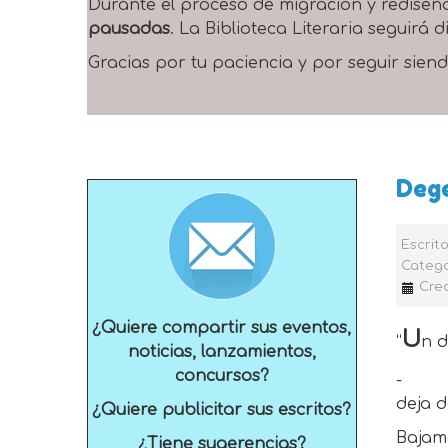
Durante el proceso de migración y rediseñ
pausadas
. La Biblioteca Literaria seguirá
Gracias por tu paciencia y por seguir siend
Deg
Escrit
Catego
Cre
¿Quiere compartir sus eventos,
U
“
n d
noticias, lanzamientos,
concursos?
-
deja d
¿Quiere publicitar sus escritos?
Bajam
¿Tiene sugerencias?