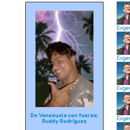
Evge
Evge
Evge
De Venezuela con fuerza:
Evge
Ruddy Rodríguez