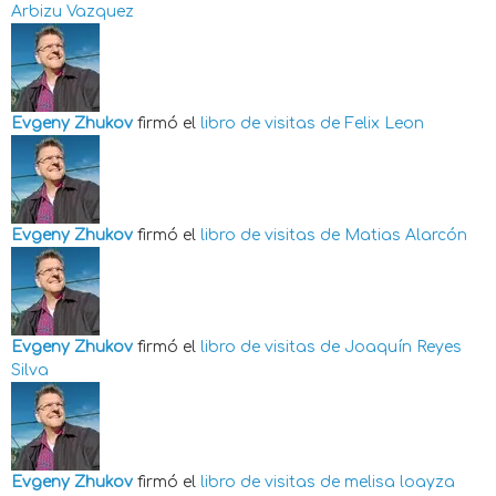
Arbizu Vazquez
Evgeny Zhukov
firmó el
libro de visitas de
Felix Leon
Evgeny Zhukov
firmó el
libro de visitas de
Matias Alarcón
Evgeny Zhukov
firmó el
libro de visitas de
Joaquín Reyes
Silva
Evgeny Zhukov
firmó el
libro de visitas de
melisa loayza