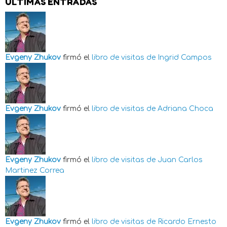
ÚLTIMAS ENTRADAS
Evgeny Zhukov
firmó el
libro de visitas de
Ingrid Campos
Evgeny Zhukov
firmó el
libro de visitas de
Adriana Choca
Evgeny Zhukov
firmó el
libro de visitas de
Juan Carlos
Martinez Correa
Evgeny Zhukov
firmó el
libro de visitas de
Ricardo Ernesto