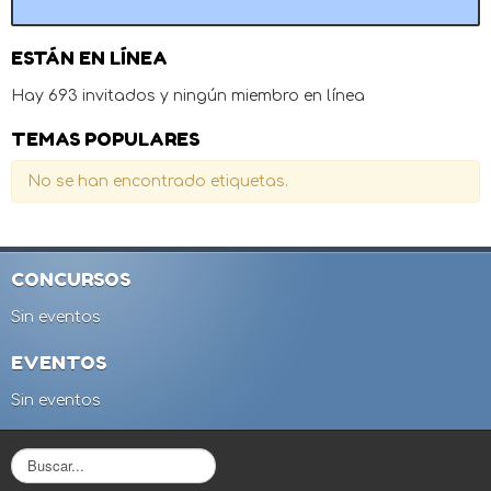
ESTÁN EN LÍNEA
Hay 693 invitados y ningún miembro en línea
TEMAS POPULARES
No se han encontrado etiquetas.
CONCURSOS
Sin eventos
EVENTOS
Sin eventos
B
u