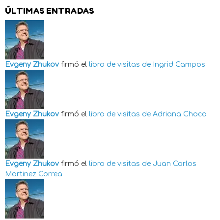
ÚLTIMAS ENTRADAS
Evgeny Zhukov
firmó el
libro de visitas de
Ingrid Campos
Evgeny Zhukov
firmó el
libro de visitas de
Adriana Choca
Evgeny Zhukov
firmó el
libro de visitas de
Juan Carlos
Martinez Correa