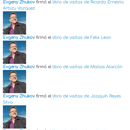
Evgeny Zhukov
firmó el
libro de visitas de
Ricardo Ernesto
Arbizu Vazquez
Evgeny Zhukov
firmó el
libro de visitas de
Felix Leon
Evgeny Zhukov
firmó el
libro de visitas de
Matias Alarcón
Evgeny Zhukov
firmó el
libro de visitas de
Joaquín Reyes
Silva