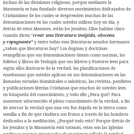
incluso de las divisiones religiosas, porque mediante la
Masonería se han fundado diversos movimientos disfrazados de
Cristianismo de los cuales se desprenden muchas de las
denominaciones en las cuales ustedes militan hoy en día, y
detrás de estos Masones, están los Jesuitas; Ellos hablan claro
cuando dicen “
crear una literatura insípida, obscena
y repugnante”
y entre todas esas literaturas amados hermanos
¿Saben que literaturas hay? Los dogmas y doctrinas
evangélicas que sus denominaciones tienen como normas, los
folletos y libros de Teología que sus líderes y Pastores leen para
según ellos ilustrarse de la verdad, las planificaciones de
enseñanzas que ustedes aplican en sus denominaciones en las
llamadas escuelas dominicales o sabáticas, las revistas, panfletos
y publicaciones literías Cristianas que muchos de ustedes leen
en búsqueda del conocimiento, y todo ello ¿Para qué? Para
mantener adormecido el pleno conocimiento de la verdad, a fin
de aterrar la verdad que una vez fue dejada en la tierra como
semilla a fin de que rindiera sus frutos a través de los hombres
dedicados a la meditación; ¿Porqué todo esto? Porque detrás de
los Jesuitas y la Masonería está Satanás, estas son las Iglesias
ocultas y oscuras encargadas de mantener sellada la verdad.