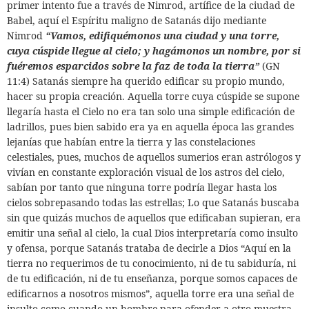
primer intento fue a través de Nimrod, artífice de la ciudad de
Babel, aquí el Espíritu maligno de Satanás dijo mediante
Nimrod
“Vamos, edifiquémonos una ciudad y una torre,
cuya cúspide llegue al cielo; y hagámonos un nombre, por si
fuéremos esparcidos sobre la faz de toda la tierra”
(GN
11:4) Satanás siempre ha querido edificar su propio mundo,
hacer su propia creación. Aquella torre cuya cúspide se supone
llegaría hasta el Cielo no era tan solo una simple edificación de
ladrillos, pues bien sabido era ya en aquella época las grandes
lejanías que habían entre la tierra y las constelaciones
celestiales, pues, muchos de aquellos sumerios eran astrólogos y
vivían en constante exploración visual de los astros del cielo,
sabían por tanto que ninguna torre podría llegar hasta los
cielos sobrepasando todas las estrellas; Lo que Satanás buscaba
sin que quizás muchos de aquellos que edificaban supieran, era
emitir una señal al cielo, la cual Dios interpretaría como insulto
y ofensa, porque Satanás trataba de decirle a Dios “Aquí en la
tierra no requerimos de tu conocimiento, ni de tu sabiduría, ni
de tu edificación, ni de tu enseñanza, porque somos capaces de
edificarnos a nosotros mismos”, aquella torre era una señal de
insulto como cuando un hombre para ofender a otro muestra