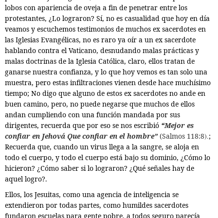
lobos con apariencia de oveja a fin de penetrar entre los
protestantes, ¿Lo lograron? Sí, no es casualidad que hoy en día
veamos y escuchemos testimonios de muchos ex sacerdotes en
las Iglesias Evangélicas, no es raro ya oír a un ex sacerdote
hablando contra el Vaticano, desnudando malas prácticas y
malas doctrinas de la Iglesia Católica, claro, ellos tratan de
ganarse nuestra confianza, y lo que hoy vemos es tan solo una
muestra, pero estas infiltraciones vienen desde hace muchísimo
tiempo; No digo que alguno de estos ex sacerdotes no ande en
buen camino, pero, no puede negarse que muchos de ellos
andan cumpliendo con una función mandada por sus
dirigentes, recuerda que por eso se nos escribió
“
Mejor es
confiar en Jehová
Que confiar en el hombre”
(Salmos 118:8
).
;
Recuerda que,
cuando un virus llega a la sangre, se aloja en
todo el cuerpo, y todo el cuerpo está bajo su dominio,
¿Cómo lo
hicieron? ¿Cómo saber si lo lograron? ¿Qué señales hay de
aquel logro?.
Ellos, los Jesuitas,
como una agencia de inteligencia se
extendieron por todas partes, como humildes sacerdotes
fundaron escuelas para gente pobre, a todos seguro parecía