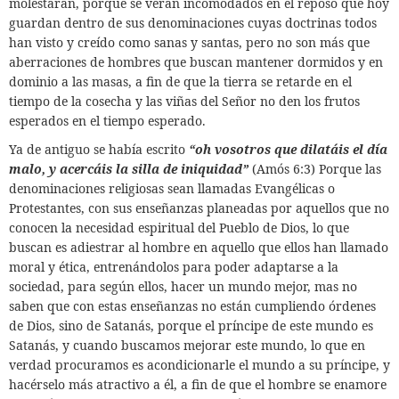
molestarán, porque se verán incomodados en el reposo que hoy
guardan dentro de sus denominaciones cuyas doctrinas todos
han visto y creído como sanas y santas, pero no son más que
aberraciones de hombres que buscan mantener dormidos y en
dominio a las masas,
a fin de que la tierra se retarde en el
tiempo de la cosecha y las viñas del Señor no den los frutos
esperados en el tiempo esperado.
Ya de antiguo se había escrito
“
oh vosotros que dilatáis el día
malo, y acercáis la silla de iniquidad”
(Amós 6:3) Porque las
denominaciones religiosas sean llamadas Evangélicas o
Protestantes,
con sus enseñanzas planeadas por aquellos que no
conocen la necesidad espiritual del Pueblo de Dios, lo que
buscan es adiestrar al hombre en aquello que ellos han llamado
moral y ética, entrenándolos para poder adaptarse a la
sociedad, para según ellos,
hacer un mundo mejor, mas no
saben que con estas enseñanzas no están cumpliendo órdenes
de Dios,
sino de Satanás, porque el príncipe de este mundo es
Satanás, y cuando buscamos mejorar este mundo, lo que en
verdad procuramos es acondicionarle el mundo a su príncipe, y
hacérselo más atractivo a él, a fin de que el hombre se enamore