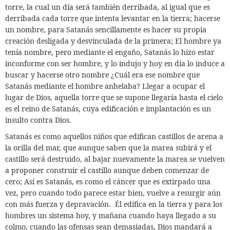
torre, la cual un día será también derribada, al igual que es
derribada cada torre que intenta levantar en la tierra;
hacerse
un nombre,
para Satanás sencillamente es hacer su propia
creación desligada y desvinculada de la primera;
El hombre ya
tenía nombre, pero mediante el engaño, Satanás lo hizo estar
inconforme con ser hombre, y lo indujo y hoy en día lo induce a
buscar y hacerse otro nombre ¿Cuál era ese nombre que
Satanás mediante el hombre anhelaba? Llegar a ocupar el
lugar de Dios, aquella torre que se supone llegaría hasta el cielo
es el reino de Satanás, cuya edificación e implantación es un
insulto contra Dios.
Satanás es como aquellos niños que edifican castillos de arena a
la orilla del mar, que aunque saben que la marea subirá y el
castillo será destruido, al bajar nuevamente la marea se vuelven
a proponer construir el castillo aunque deben comenzar de
cero; Así es Satanás, es como el cáncer que es extirpado una
vez, pero cuando todo parece estar bien, vuelve a resurgir aún
con más fuerza y depravación.
Él edifica en la tierra y para
los
hombres un sistema hoy, y mañana cuando haya llegado a su
colmo, cuando las ofensas sean demasiadas,
Dios mandará a