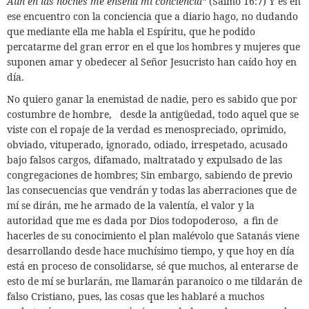
Aun en las noches me enseña mi conciencia”
(Salmo 16:7) Y es en
ese encuentro con la conciencia que a diario hago, no dudando
que mediante ella me habla el Espíritu, que he podido
percatarme del gran error en el que los hombres y mujeres que
suponen amar y obedecer al Señor Jesucristo han caído hoy en
día.
No quiero ganar la enemistad de nadie, pero es sabido que
por
costumbre de hombre,
desde la antigüedad,
todo aquel que se
viste con el ropaje de la verdad es menospreciado, oprimido,
obviado, vituperado, ignorado, odiado, irrespetado, acusado
bajo falsos cargos, difamado, maltratado y expulsado de las
congregaciones de hombres; Sin embargo, sabiendo de previo
las consecuencias que vendrán y todas las aberraciones que de
mí se dirán, me he armado de la valentía, el valor y la
autoridad que me es dada por Dios todopoderoso,
a fin de
hacerles de su conocimiento el plan malévolo que Satanás viene
desarrollando desde hace muchísimo tiempo, y que hoy en día
está en proceso de consolidarse, sé que muchos,
al enterarse de
esto de mí se burlarán, me llamarán paranoico o me tildarán de
falso Cristiano, pues, las cosas que les hablaré a muchos