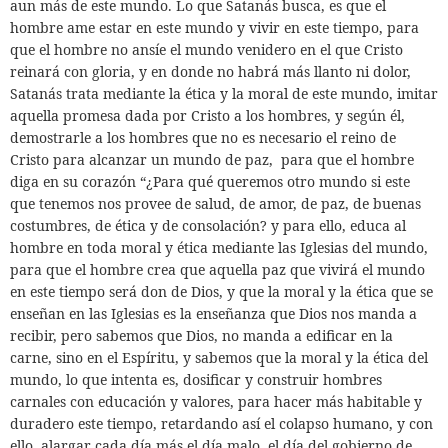
aun más de este mundo. Lo que Satanás busca,
es que el
hombre ame estar en este mundo y vivir en este tiempo, para
que el hombre no ansíe el mundo venidero en el que Cristo
reinará con gloria,
y en donde no habrá más llanto ni dolor,
Satanás trata mediante la ética y la moral de este mundo,
imitar
aquella promesa dada por Cristo a los hombres, y según él,
demostrarle a los hombres que no es necesario el reino de
Cristo para alcanzar un mundo de paz,
para que el hombre
diga en su corazón “¿Para qué queremos otro mundo si este
que tenemos nos provee de salud, de amor, de paz, de buenas
costumbres, de ética y de consolación? y para ello,
educa al
hombre en toda moral y ética mediante las Iglesias del mundo,
para que el hombre crea que aquella paz que vivirá el mundo
en este tiempo será don de Dios, y que la moral y la ética que se
enseñan en las Iglesias es la enseñanza que Dios nos manda a
recibir, pero sabemos que Dios,
no manda a edificar en la
carne, sino en el Espíritu, y sabemos que la moral y la ética del
mundo,
lo que intenta es,
dosificar y construir hombres
carnales con educación y valores, para hacer más habitable y
duradero este tiempo, retardando así el colapso humano, y con
ello, alargar cada día más el día malo, el día del gobierno de