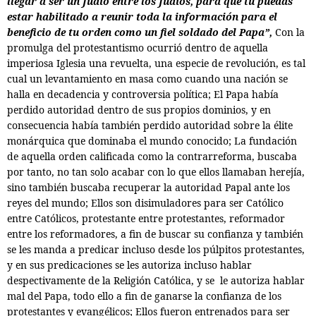
llegar a ser un Judío entre los Judíos, para que tu puedas
estar habilitado a reunir toda la información para el
beneficio de tu orden como un fiel soldado del Papa”,
Con la
promulga del protestantismo ocurrió dentro de aquella
imperiosa Iglesia una revuelta, una especie de revolución, es tal
cual un levantamiento en masa como cuando una nación se
halla en decadencia y controversia política; El Papa había
perdido autoridad dentro de sus propios dominios, y en
consecuencia había también perdido autoridad sobre la élite
monárquica que dominaba el mundo conocido; La fundación
de aquella orden calificada como la contrarreforma,
buscaba
por tanto,
no tan solo acabar con lo que ellos llamaban herejía,
sino también buscaba recuperar la autoridad Papal ante los
reyes del mundo; Ellos son disimuladores para ser Católico
entre Católicos, protestante entre protestantes, reformador
entre los reformadores, a fin de buscar su confianza y también
se les manda a predicar incluso desde los púlpitos protestantes,
y en sus predicaciones se les autoriza incluso hablar
despectivamente de la Religión Católica, y se
le autoriza hablar
mal del Papa, todo ello a fin de ganarse la confianza de los
protestantes y evangélicos; Ellos fueron entrenados para ser