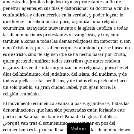
amaestrados Jesuitas bajo los dogmas protestantes, a fin de
penetrar agentes en sus filas y distorsionar su doctrina a fin de
confundirlos y adormecerlos en la verdad, y poder lograr lo
que hoy se consolida poco a poco, organizar una religión
ecuménica, atrayendo nuevamente a la Iglesia Católica a todas
las denominaciones protestantes y evangélicas, y trayendo
también a Roma a todas las demás religiones sin importar si son
o no Cristianas, pues, sabemos que esta unidad que se busca no
es de Cristo, sino de alguien que se ha hecho pasar por Cristo,
quien pretende unificar todas sus tribus que antes estaban
organizadas en distintas organizaciones religiosas, pues él es el
dios del hinduismo, del Judaísmo, del Islam, del Budismo, y de
todas aquellas sectas ocultistas, y de todos ellos pretende hacer
un solo pueblo, su gran ciudad Babel, y su gran torre,
la
religión ecuménica.
El movimiento ecuménico avanza a pasos gigantescos, todas las
denominaciones que han sido penetradas están forjando este
pacto con Satanás mediante el Papa de la iglesia Católica,
¿Porqué van tras el ecumenismo? Su caminar en pos del
Volver
ecumenismo es la prueba fehaciente de que las denominaciones