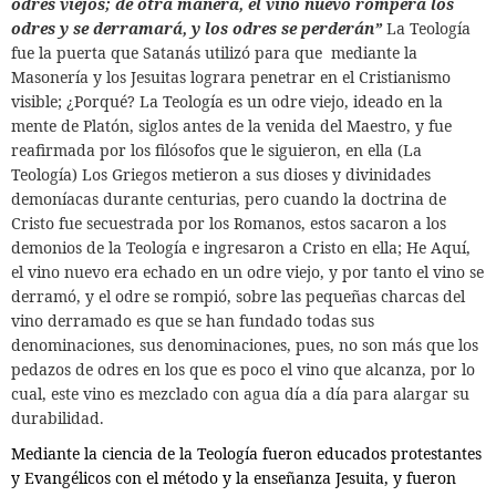
odres viejos; de otra manera, el vino nuevo romperá los
odres y se derramará, y los odres se perderán”
La Teología
fue la puerta que Satanás utilizó para que
mediante la
Masonería y los Jesuitas lograra penetrar en el Cristianismo
visible; ¿Porqué? La Teología es un odre viejo, ideado en la
mente de Platón, siglos antes de la venida del Maestro, y fue
reafirmada por los filósofos que le siguieron, en ella (La
Teología) Los Griegos metieron a sus dioses y divinidades
demoníacas durante centurias, pero cuando la doctrina de
Cristo fue secuestrada por los Romanos, estos sacaron a los
demonios de la Teología e ingresaron a Cristo en ella; He Aquí,
el vino nuevo era echado en un odre viejo, y por tanto el vino se
derramó, y el odre se rompió, sobre las pequeñas charcas del
vino derramado es que se han fundado todas sus
denominaciones, sus denominaciones, pues, no son más que los
pedazos de odres en los que es poco el vino que alcanza, por lo
cual, este vino es mezclado con agua día a día para alargar su
durabilidad.
Mediante la ciencia de la Teología fueron educados protestantes
y Evangélicos con el método y la enseñanza Jesuita, y fueron