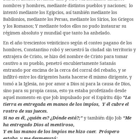
nombres y hombres, mediante distintos pueblos y naciones;
lo
intentó mediante los Egipcios, así también mediante los
Babilonios, mediante los Persas, mediante los Sirios, los Griegos
y los Romanos; Y mediante todos ellos no pudo instaurar su
régimen absoluto y mundial que tanto ha anhelado.
En el año trescientos veinticinco según el conteo pagano de los
hombres, Constantino robó y secuestró la ciudad sin territorio y
extrajera de Cristo, se hizo del nombre de Cristo para tomar
cautivo a su pueblo, penetró encubiertamente Satanás
entrando por encima de la cerca del corral del rebaño, y se
infiltró entre los dirigentes hasta hacerse él mismo dirigente, y
tomó a la Iglesia, no por amor a Dios ni para la causa de Dios,
sino para su propia causa, esto ya estaba profetizado desde
aquel momento en que Job impulsado por el Espíritu dijo
“La
tierra es entregada en manos de los impíos, Y él cubre el
rostro de sus jueces.
Si no es él, ¿quién es? ¿Dónde está?;”
y también dijo Job
“Me
ha entregado Dios al mentiroso,
Y en las manos de los impíos me hizo caer. Próspero
estaba, y me desmenuzó;