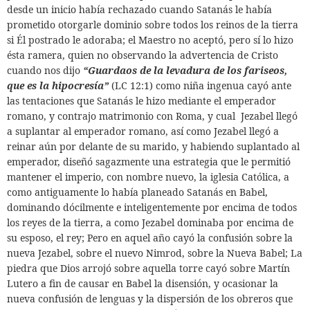
desde un inicio había rechazado cuando Satanás
le había
prometido otorgarle dominio sobre todos los reinos de la tierra
si Él postrado le adoraba;
el Maestro no aceptó, pero sí lo hizo
ésta ramera, quien no observando la advertencia de Cristo
cuando nos dijo
“Guardaos de la levadura de los fariseos,
que es la hipocresía”
(LC 12:1) como niña ingenua cayó ante
las tentaciones que Satanás le hizo mediante el emperador
romano, y contrajo matrimonio con Roma, y cual
Jezabel llegó
a suplantar al emperador romano, así como Jezabel llegó a
reinar aún por delante de su marido, y habiendo suplantado al
emperador, diseñó sagazmente una estrategia que le permitió
mantener el
imperio, con nombre nuevo, la iglesia Católica,
a
como antiguamente lo había planeado Satanás en Babel,
dominando dócilmente e inteligentemente por encima de todos
los reyes de la tierra, a como Jezabel dominaba por encima de
su esposo, el rey; Pero en aquel año cayó la confusión sobre la
nueva Jezabel, sobre el nuevo Nimrod, sobre la Nueva Babel; La
piedra que Dios arrojó sobre aquella torre cayó sobre Martín
Lutero a fin de causar en Babel la disensión, y ocasionar la
nueva confusión de lenguas y la dispersión de los obreros que