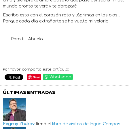
amo y siempre te amare pase lo que pase así sea el fin del
mundo pronto te veré y te abrazaré.
Escribo esto con el corazón roto y lágrimas en los ojos...
Porque cada día extrañarte se ha vuelto mi velorio.
Para ti... Abuela
Por favor comparta este artículo:
Save
Whatsapp
ÚLTIMAS ENTRADAS
Evgeny Zhukov
firmó el
libro de visitas de
Ingrid Campos