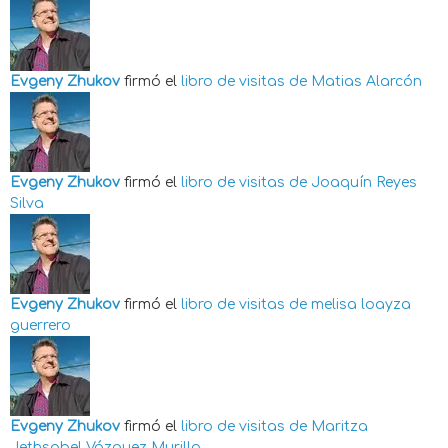
Evgeny Zhukov
firmó el
libro de visitas de
Matias Alarcón
Evgeny Zhukov
firmó el
libro de visitas de
Joaquín Reyes
Silva
Evgeny Zhukov
firmó el
libro de visitas de
melisa loayza
guerrero
Evgeny Zhukov
firmó el
libro de visitas de
Maritza
Jethsabel Vázquez Murillo