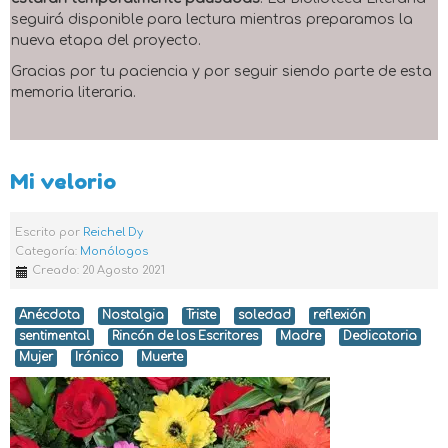
seguirá disponible para lectura mientras preparamos la
nueva etapa del proyecto.
Gracias por tu paciencia y por seguir siendo parte de esta
memoria literaria.
Mi velorio
Escrito por
Reichel Dy
Categoría:
Monólogos
Creado: 20 Agosto 2021
Anécdota
Nostalgia
Triste
soledad
reflexión
sentimental
Rincón de los Escritores
Madre
Dedicatoria
Mujer
Irónico
Muerte