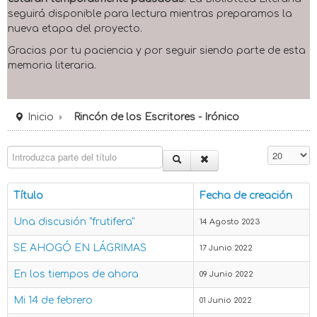
seguirá disponible para lectura mientras preparamos la
nueva etapa del proyecto.
Gracias por tu paciencia y por seguir siendo parte de esta
memoria literaria.
Inicio
Rincón de los Escritores - Irónico
Introduzca parte del título
Cantidad 
Título
Fecha de creación
Una discusión "frutifera"
14 Agosto 2023
SE AHOGÓ EN LÁGRIMAS
17 Junio 2022
En los tiempos de ahora
09 Junio 2022
Mi 14 de febrero
01 Junio 2022