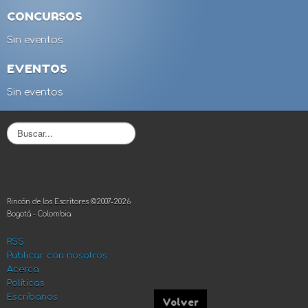
CONCURSOS
Sin eventos
EVENTOS
Sin eventos
B
u
s
c
a
r
Rincón de los Escritores ©2007-2026
.
Bogotá - Colombia
.
.
RSS
Publicar con nosotros
Acerca
Políticas
Escríbanos
Volver