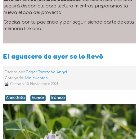
seguirá disponible para lectura mientras preparamos la
nueva etapa del proyecto.
Gracias por tu paciencia y por seguir siendo parte de esta
memoria literaria.
El aguacero de ayer se lo llevó
Escrito por
Edgar Tarazona Angel
Categoría:
Minicuentos
Creado: 15 Noviembre 2021
Anécdota
humor
Irónico