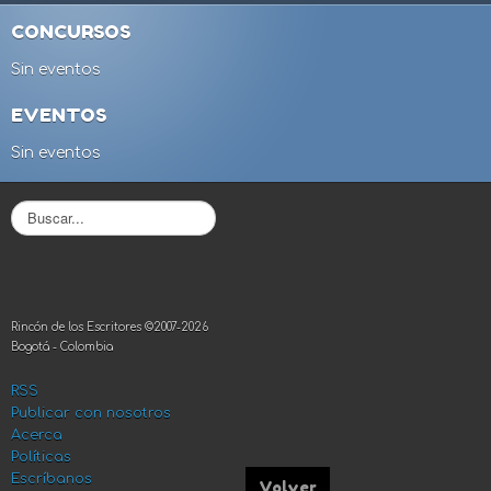
CONCURSOS
Sin eventos
EVENTOS
Sin eventos
B
u
s
c
a
r
Rincón de los Escritores ©2007-2026
.
Bogotá - Colombia
.
.
RSS
Publicar con nosotros
Acerca
Políticas
Escríbanos
Volver