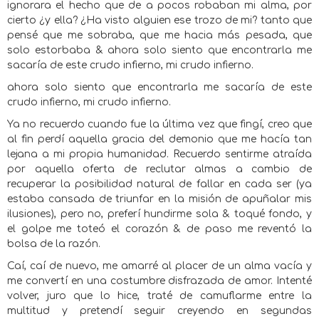
ignorara el hecho que de a pocos robaban mi alma, por
cierto ¿y ella? ¿Ha visto alguien ese trozo de mi? tanto que
pensé que me sobraba, que me hacia más pesada, que
solo estorbaba & ahora solo siento que encontrarla me
sacaría de este crudo infierno, mi crudo infierno.
ahora solo siento que encontrarla me sacaría de este
crudo infierno, mi crudo infierno.
Ya no recuerdo cuando fue la última vez que fingí, creo que
al fin perdí aquella gracia del demonio que me hacía tan
lejana a mi propia humanidad. Recuerdo sentirme atraída
por aquella oferta de reclutar almas a cambio de
recuperar la posibilidad natural de fallar en cada ser (ya
estaba cansada de triunfar en la misión de apuñalar mis
ilusiones), pero no, preferí hundirme sola & toqué fondo, y
el golpe me toteó el corazón & de paso me reventó la
bolsa de la razón.
Caí, caí de nuevo, me amarré al placer de un alma vacía y
me convertí en una costumbre disfrazada de amor. Intenté
volver, juro que lo hice, traté de camuflarme entre la
multitud y pretendí seguir creyendo en segundas