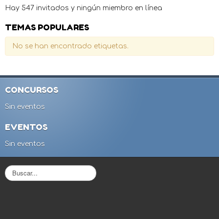
Hay 547 invitados y ningún miembro en línea
TEMAS POPULARES
No se han encontrado etiquetas.
CONCURSOS
Sin eventos
EVENTOS
Sin eventos
B
u
s
c
a