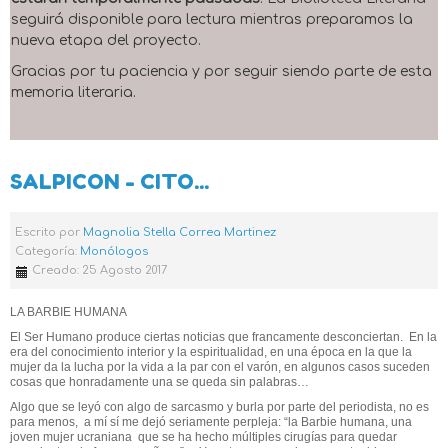
seguirá disponible para lectura mientras preparamos la
nueva etapa del proyecto.
Gracias por tu paciencia y por seguir siendo parte de esta
memoria literaria.
SALPICON - CITO...
Escrito por
Magnolia Stella Correa Martinez
Categoría:
Monólogos
Creado: 25 Agosto 2017
LA BARBIE HUMANA
El Ser Humano produce ciertas noticias que francamente desconciertan.
En la
era del conocimiento interior y la espiritualidad, en una época en la que la
mujer da la lucha por la vida a la par con el varón, en algunos casos suceden
cosas que honradamente una se queda sin palabras…
Algo que se leyó con algo de sarcasmo y burla por parte del periodista, no es
para menos,
a mí sí me dejó seriamente perpleja: “la Barbie humana, una
joven mujer ucraniana
que se ha hecho múltiples cirugías para quedar