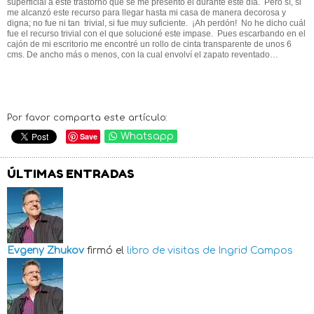
superficial a este trastorno que se me presentó el durante este día.
Pero sí, si
me alcanzó este recurso para llegar hasta mi casa de manera decorosa y
digna; no fue ni tan
trivial, si fue muy suficiente.
¡Ah perdón!
No he dicho cuál
fue el recurso trivial con el que solucioné este impase.
Pues escarbando en el
cajón de mi escritorio me encontré un rollo de cinta transparente de unos 6
cms. De ancho más o menos, con la cual envolví el zapato reventado…
Por favor comparta este artículo:
Save
Whatsapp
ÚLTIMAS ENTRADAS
Evgeny Zhukov
firmó el
libro de visitas de
Ingrid Campos