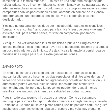
semejante a la famosa muñeca”.
Ya esto es una soberana estupidez que
refleja toda serie de inconformidades consigo misma y con su naturaleza, pero
además esta obsesiva mujer no conforme con sus propias frustraciones quiso
compartirlas con los pobres médicos que, obrando en nombre de la ciencia
debieron asumir un reto profesional inocuo y, por lo demás, bastante
desilusionador.
Y es que no era para menos, debe ser muy aburridor para estos científicos
“buscar y no encontrar” tanto como para la chica “creer que tiene y no tener”…
esfuerzo inútil para ambas partes, frustración compartida
por ambos
implicados.
Y es que, una vez alcanzada la similitud física a punta de cirugías con la
famosa muñeca a esta “ingeniosa” joven se le ha ocurrido hacerse una cirugía
un poco más interior y definitiva…
A esta chica se le antojó la genial idea de
hacerse una cirugía para que le extraigan las neuronas…
__________________________________________
ZAPATO ROTO
En medio de la rutina y la cotidianidad nos suceden algunas cosas que
marcan la diferencia y hacen unos días especiales; distintos a los demás.
A
veces son cosas que se nos hacen agradables y nos elevan la vibración y la
autoestima y otras veces suelen ser dificultades que nos atemorizan
momentáneamente, pero que tampoco nos pueden derrotar; al menos
mientras haya un poco de ingenio y creatividad se podrán superar.
Pues sí, todo esto resume mi pasado día jueves.
Como de costumbre
madrugué para irme a trabajar.
Este día comencé a arreglarme muy animada.
Como iba a lucir una blusa con pintas azules, usé un pantalón azul.
Me gustó
mucho este atuendo, yo me miraba en el espejo y me veía muy elegante.