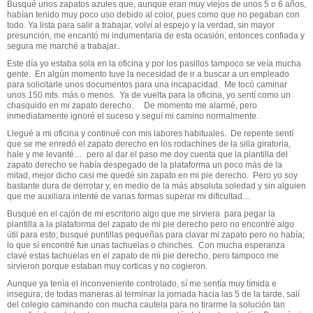
Busqué unos zapatos azules que, aunque eran muy viejos de unos 5 o 6 años,
habían tenido muy poco uso debido al color, pues como que no pegaban con
todo. Ya lista para salir a trabajar, volví al espejo y la verdad, sin mayor
presunción, me encantó mi indumentaria de esta ocasión, entonces confiada y
segura me marché a trabajar..
Este día yo estaba sola en la oficina y por los pasillos tampoco se veía mucha
gente.
En algún momento tuve la necesidad de ir a buscar a un empleado
para solicitarle unos documentos para una incapacidad.
Me tocó caminar
unos 150 mts. más o menos.
Ya de vuelta para la oficina, yo sentí como un
chasquido en mi zapato derecho.
De momento me alarmé, pero
inmediatamente ignoré el suceso y seguí mi camino normalmente.
Llegué a mi oficina y continué con mis labores habituales.
De repente sentí
que se me enredó el zapato derecho en los rodachines de la silla giratoria,
hale y me levanté…
pero al dar el paso me doy cuenta que la plantilla del
zapato derecho se había despegado de la plataforma un poco más de la
mitad, mejor dicho casi me quedé sin zapato en mi pie derecho.
Pero yo soy
bastante dura de derrotar y, en medio de la más absoluta soledad y sin alguien
que me auxiliara intenté de varias formas superar mi dificultad…
Busqué en el cajón de mi escritorio algo que me sirviera
para pegar la
plantilla a la plataforma del zapato de mi pie derecho pero no encontré algo
útil para esto; busqué puntillas pequeñas para clavar mi zapato pero no había;
lo que sí encontré fue unas tachuelas o chinches.
Con mucha esperanza
clavé estas tachuelas en el zapato de mi pie derecho, pero tampoco me
sirvieron porque estaban muy corticas y no cogieron.
Aunque ya tenía el inconveniente controlado, sí me sentía muy tímida e
insegura; de todas maneras al terminar la jornada hacia las 5 de la tarde, salí
del colegio caminando con mucha cautela para no tirarme la solución tan