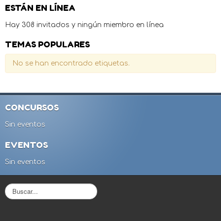
ESTÁN EN LÍNEA
Hay 308 invitados y ningún miembro en línea
TEMAS POPULARES
No se han encontrado etiquetas.
CONCURSOS
Sin eventos
EVENTOS
Sin eventos
B
u
s
c