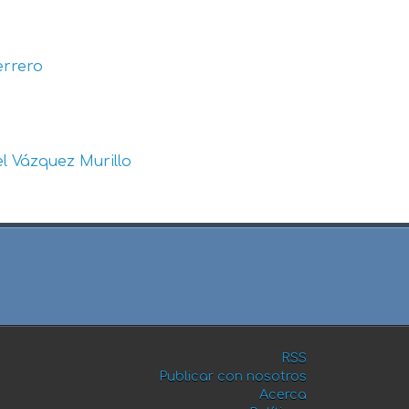
errero
l Vázquez Murillo
RSS
Publicar con nosotros
Acerca