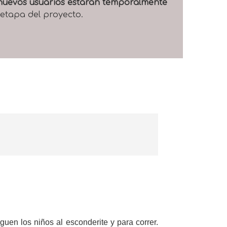
e nuevos usuarios estarán temporalmente
 etapa del proyecto.
guen los niños al esconderite y para correr.