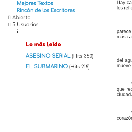
Hay ca
Mejores Textos
los ref
Rincón de los Escritores
Abierto
5 Usuarios
parece
más ca
Lo más leído
ASESINO SERIAL
(Hits 350)
del ag
mueve e
EL SUBMARINO
(Hits 218)
que re
ciudad
corazón