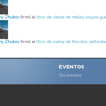
ny Zhukov
firmó el
libro de visitas de
melisa loayza gu
ny Zhukov
firmó el
libro de visitas de
Maritza Jethsabe
EVENTOS
Sin eventos