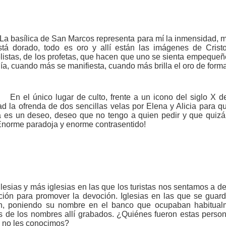
La basílica de San Marcos representa para mí la inmensidad, m
stá dorado, todo es oro y allí están las imágenes de Cristo
istas, de los profetas, que hacen que uno se sienta empequeñe
a, cuando más se manifiesta, cuando más brilla el oro de forma 
En el único lugar de culto, frente a un icono del siglo X d
ad la ofrenda de dos sencillas velas por Elena y Alicia para
a es un deseo, deseo que no tengo a quien pedir y que quizá
¡Enorme paradoja y enorme contrasentido!
glesias y más iglesias en las que los turistas nos sentamos a d
ción para promover la devoción. Iglesias en las que se guarda
n, poniendo su nombre en el banco que ocupaban habitual
s de los nombres allí grabados. ¿Quiénes fueron estas pers
e no les conocimos?