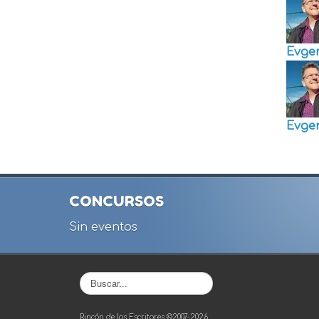
Evge
Evge
CONCURSOS
Sin eventos
Buscar...
Rincón de los Escritores ©2007-2026