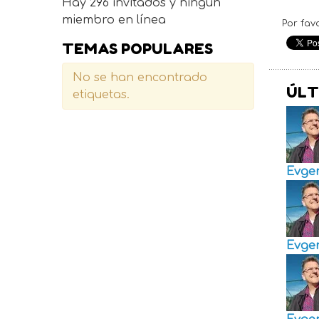
Hay 296 invitados y ningún
miembro en línea
Por fav
TEMAS POPULARES
No se han encontrado
ÚLT
etiquetas.
Evge
Evge