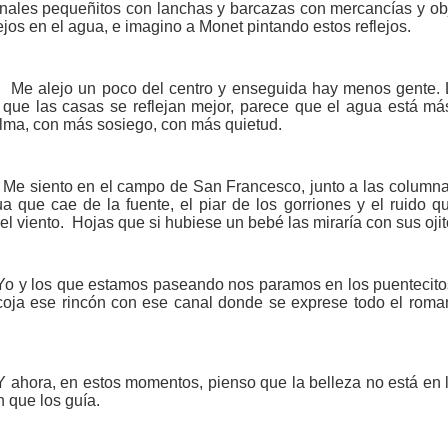
nales pequeñitos con lanchas y barcazas con mercancías y ob
lejos en el agua, e imagino a Monet pintando estos reflejos.
Me alejo un poco del centro y enseguida hay menos gente. 
 que las casas se reflejan mejor, parece que el agua está má
lma, con más sosiego, con más quietud.
Me siento en el campo de San Francesco, junto a las columnas.
ua que cae de la fuente, el piar de los gorriones y el ruido
l viento.
Hojas que si hubiese un bebé las miraría con sus oji
Yo y los que estamos paseando nos paramos en los puentecitos
coja ese rincón con ese canal donde se exprese todo el roman
.
Y ahora, en estos momentos, pienso que la belleza no está en la
 que los guía.