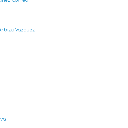
inez Correa
Arbizu Vazquez
lva