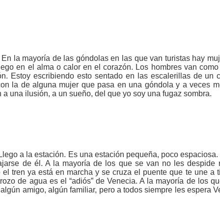
En la mayoría de las góndolas en las que van turistas hay m
fuego en el alma o calor en el corazón. Los hombres van com
ión. Estoy escribiendo esto sentado en las escalerillas de u
con la de alguna mujer que pasa en una góndola y a veces m
 a una ilusión, a un sueño, del que yo soy una fugaz sombra.
Llego a la estación. Es una estación pequeña, poco espaciosa. 
ajarse de él. A la mayoría de los que se van no les despide n
el tren ya está en marcha y se cruza el puente que te une a t
trozo de agua es el “adiós” de Venecia. A la mayoría de los q
algún amigo, algún familiar, pero a todos siempre les espera Ve