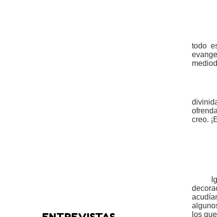
todo e
evangel
mediodí
divinid
ofrend
creo. 
I
decora
acudía
alguno
los qu
ENTREVISTAS