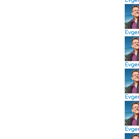
Evge
Evge
Evge
Evge
Evge