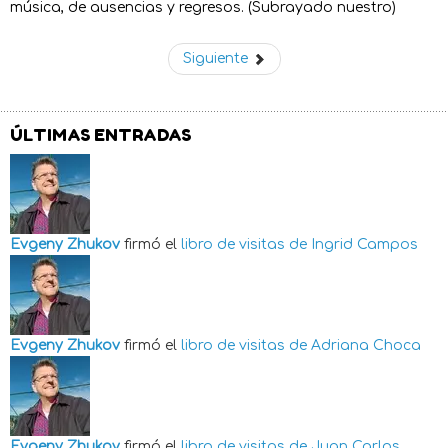
música, de ausencias y regresos. (Subrayado nuestro)
Siguiente
ÚLTIMAS ENTRADAS
Evgeny Zhukov
firmó el
libro de visitas de
Ingrid Campos
Evgeny Zhukov
firmó el
libro de visitas de
Adriana Choca
Evgeny Zhukov
firmó el
libro de visitas de
Juan Carlos