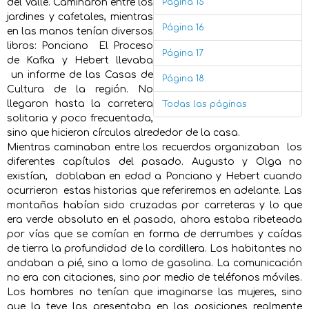
del Valle. Caminaron entre los
Página 15
jardines y cafetales, mientras
Página 16
en las manos tenían diversos
libros: Ponciano El Proceso
Página 17
de Kafka y Hebert llevaba
un informe de las Casas de
Página 18
Cultura de la región. No
llegaron hasta la carretera
Todas las páginas
solitaria y poco frecuentada,
sino que hicieron círculos alrededor de la casa.
Mientras caminaban entre los recuerdos organizaban los
diferentes capítulos del pasado. Augusto y Olga no
existían, doblaban en edad a Ponciano y Hebert cuando
ocurrieron estas historias que referiremos en adelante. Las
montañas habían sido cruzadas por carreteras y lo que
era verde absoluto en el pasado, ahora estaba ribeteada
por vías que se comían en forma de derrumbes y caídas
de tierra la profundidad de la cordillera. Los habitantes no
andaban a pié, sino a lomo de gasolina. La comunicación
no era con citaciones, sino por medio de teléfonos móviles.
Los hombres no tenían que imaginarse las mujeres, sino
que la teve las presentaba en las posiciones realmente