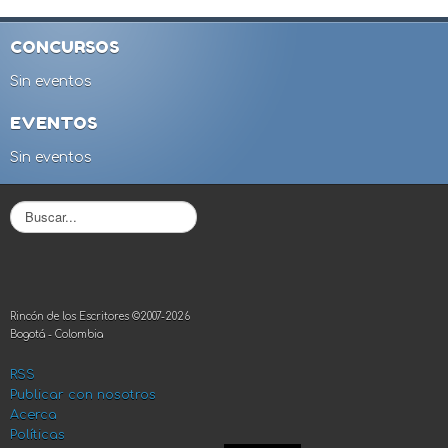
CONCURSOS
Sin eventos
EVENTOS
Sin eventos
B
u
s
c
a
r
Rincón de los Escritores ©2007-2026
.
Bogotá - Colombia
.
.
RSS
Publicar con nosotros
Acerca
Políticas