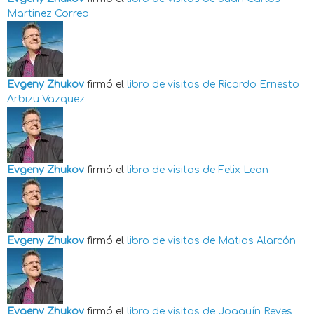
Martinez Correa
Evgeny Zhukov
firmó el
libro de visitas de
Ricardo Ernesto
Arbizu Vazquez
Evgeny Zhukov
firmó el
libro de visitas de
Felix Leon
Evgeny Zhukov
firmó el
libro de visitas de
Matias Alarcón
Evgeny Zhukov
firmó el
libro de visitas de
Joaquín Reyes