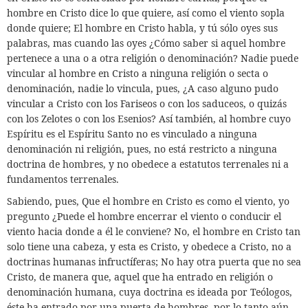
hombre en Cristo dice lo que quiere, así como el viento sopla
donde quiere; El hombre en Cristo habla, y tú sólo oyes sus
palabras, mas cuando las oyes ¿Cómo saber si aquel hombre
pertenece a una o a otra religión o denominación? Nadie puede
vincular al hombre en Cristo a ninguna religión o secta o
denominación, nadie lo vincula, pues, ¿A caso alguno pudo
vincular a Cristo con los Fariseos o con los saduceos, o quizás
con los Zelotes o con los Esenios? Así también, al hombre cuyo
Espíritu es el Espíritu Santo no es vinculado a ninguna
denominación ni religión, pues, no está restricto a ninguna
doctrina de hombres, y no obedece a estatutos terrenales ni a
fundamentos terrenales.
Sabiendo, pues, Que el hombre en Cristo es como el viento, yo
pregunto ¿Puede el hombre encerrar el viento o conducir el
viento hacia donde a él le conviene? No, el hombre en Cristo tan
solo tiene una cabeza, y esta es Cristo, y obedece a Cristo, no a
doctrinas humanas infructíferas; No hay otra puerta que no sea
Cristo, de manera que, aquel que ha entrado en religión o
denominación humana, cuya doctrina es ideada por Teólogos,
éste ha entrado por una puerta de hombres, por lo tanto aún