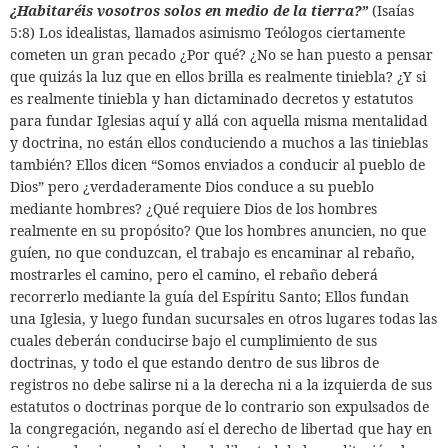
¿Habitaréis vosotros solos en medio de la tierra?”
(Isaías
5:8) Los idealistas, llamados asimismo Teólogos ciertamente
cometen un gran pecado ¿Por qué? ¿No se han puesto a pensar
que quizás la luz que en ellos brilla es realmente tiniebla? ¿Y si
es realmente tiniebla y han dictaminado decretos y estatutos
para fundar Iglesias aquí y allá con aquella misma mentalidad
y doctrina, no están ellos conduciendo a muchos a las tinieblas
también? Ellos dicen “Somos enviados a conducir al pueblo de
Dios” pero ¿verdaderamente Dios conduce a su pueblo
mediante hombres? ¿Qué requiere Dios de los hombres
realmente en su propósito? Que los hombres anuncien, no que
guíen, no que conduzcan, el trabajo es encaminar al rebaño,
mostrarles el camino, pero el camino, el rebaño deberá
recorrerlo mediante la guía del Espíritu Santo; Ellos fundan
una Iglesia, y luego fundan sucursales en otros lugares todas las
cuales deberán conducirse bajo el cumplimiento de sus
doctrinas, y todo el que estando dentro de sus libros de
registros no debe salirse ni a la derecha ni a la izquierda de sus
estatutos o doctrinas porque de lo contrario son expulsados de
la congregación, negando así el derecho de libertad que hay en