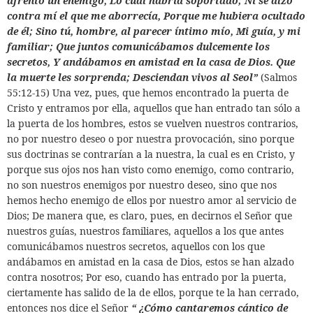
afrentó un enemigo,
Lo cual habría soportado;
Ni se alzó
contra mí el que me aborrecía,
Porque me hubiera ocultado
de él;
Sino tú, hombre, al parecer íntimo mío,
Mi guía, y mi
familiar;
Que juntos comunicábamos dulcemente los
secretos,
Y andábamos en amistad en la casa de Dios.
Que
la muerte les sorprenda;
Desciendan vivos al Seol”
(Salmos
55:12-15) Una vez, pues, que hemos encontrado la puerta de
Cristo y entramos por ella, aquellos que han entrado tan sólo a
la puerta de los hombres, estos se vuelven nuestros contrarios,
no por nuestro deseo o por nuestra provocación, sino porque
sus doctrinas se contrarían a la nuestra, la cual es en Cristo, y
porque sus ojos nos han visto como enemigo, como contrario,
no son nuestros enemigos por nuestro deseo, sino que nos
hemos hecho enemigo de ellos por nuestro amor al servicio de
Dios; De manera que, es claro, pues,
en decirnos el Señor que
nuestros guías, nuestros familiares, aquellos a los que antes
comunicábamos nuestros secretos, aquellos con los que
andábamos en amistad en la casa de Dios, estos se han alzado
contra nosotros; Por eso, cuando has entrado por la puerta,
ciertamente has salido de la de ellos, porque te la han cerrado,
entonces nos dice el Señor
“ ¿Cómo cantaremos cántico de