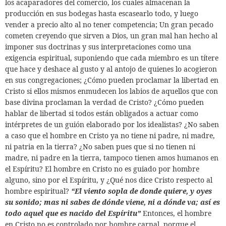
los acaparadores del comercio, los cuales almacenan la
producción en sus bodegas hasta escasearlo todo, y luego
vender a precio alto al no tener competencia; Un gran pecado
cometen creyendo que sirven a Dios, un gran mal han hecho al
imponer sus doctrinas y sus interpretaciones como una
exigencia espiritual, suponiendo que cada miembro es un títere
que hace y deshace al gusto y al antojo de quienes lo acogieron
en sus congregaciones; ¿Cómo pueden proclamar la libertad en
Cristo si ellos mismos enmudecen los labios de aquellos que con
base divina proclaman la verdad de Cristo? ¿Cómo pueden
hablar de libertad si todos están obligados a actuar como
intérpretes de un guión elaborado por los idealistas? ¿No saben
a caso que el hombre en Cristo ya no tiene ni padre, ni madre,
ni patria en la tierra? ¿No saben pues que si no tienen ni
madre, ni padre en la tierra, tampoco tienen amos humanos en
el Espíritu? El hombre en Cristo no es guiado por hombre
alguno, sino por el Espíritu, y ¿Qué nos dice Cristo respecto al
hombre espiritual?
“El viento sopla de donde quiere, y oyes
su sonido; mas ni sabes de dónde viene, ni a dónde va; así es
todo aquel que es nacido del Espíritu”
Entonces, el hombre
en Cristo no es controlado por hombre carnal, porque el