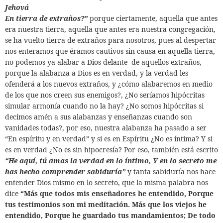
Jehová
En tierra de extraños?”
porque ciertamente, aquella que antes
era nuestra tierra, aquella que antes era nuestra congregación,
se ha vuelto tierra de extraños para nosotros, pues al despertar
nos enteramos que éramos cautivos sin causa en aquella tierra,
no podemos ya alabar a Dios delante
de aquellos extraños,
porque la alabanza a Dios es en verdad, y la verdad les
ofenderá a los nuevos extraños,
y ¿cómo alabaremos en medio
de los que nos creen sus enemigos?, ¿No seríamos hipócritas
simular armonía cuando no la hay? ¿No somos hipócritas si
decimos amén a sus alabanzas y enseñanzas cuando son
vanidades todas?, por eso, nuestra alabanza ha pasado a ser
“En espíritu y en verdad” y si es en Espíritu ¿No es íntima? Y si
es en verdad ¿No es sin hipocresía? Por eso, también está escrito
“He aquí, tú amas la verdad en lo íntimo,
Y en lo secreto me
has hecho comprender sabiduría”
y tanta sabiduría nos hace
entender Dios mismo en lo secreto, que la misma palabra nos
dice
“Más que todos mis enseñadores he entendido,
Porque
tus testimonios son mi meditación.
Más que los viejos he
entendido,
Porque he guardado tus mandamientos;
De todo