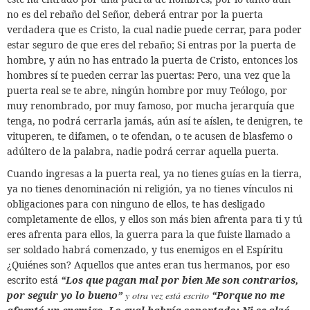
no es del rebaño del Señor, deberá entrar por la puerta
verdadera que es Cristo, la cual nadie puede cerrar, para poder
estar seguro de que eres del rebaño; Si entras por la puerta de
hombre, y aún no has entrado la puerta de Cristo, entonces los
hombres sí te pueden cerrar las puertas: Pero,
una vez que la
puerta real se te abre, ningún hombre por muy Teólogo, por
muy renombrado, por muy famoso, por mucha jerarquía que
tenga, no podrá cerrarla jamás, aún así te aíslen, te denigren, te
vituperen, te difamen, o te ofendan, o te acusen de blasfemo o
adúltero de la palabra, nadie podrá cerrar aquella puerta.
Cuando ingresas a la puerta real, ya no tienes guías en la tierra,
ya no tienes denominación ni religión, ya no tienes vínculos ni
obligaciones para con ninguno de ellos, te has desligado
completamente de ellos, y ellos son más bien afrenta para ti y tú
eres afrenta para ellos, la guerra para la que fuiste llamado a
ser soldado habrá comenzado, y tus enemigos en el Espíritu
¿Quiénes son? Aquellos que antes eran tus hermanos, por eso
escrito está
“
Los que pagan mal por bien
Me son contrarios,
por seguir yo lo bueno”
y otra vez está escrito
“Porque no me