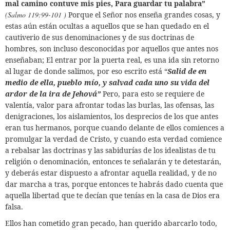
mal camino contuve mis pies,
Para guardar tu palabra”
(Salmo 119:99-101 )
Porque el Señor nos enseña grandes cosas, y
estas aún están ocultas a aquellos que se han quedado en el
cautiverio de sus denominaciones y de sus doctrinas de
hombres, son incluso desconocidas por aquellos que antes nos
enseñaban; El entrar por la puerta real, es una ida sin retorno
al lugar de donde salimos, por eso escrito está “
Salid de en
medio de ella, pueblo mío, y salvad cada uno su vida del
ardor de la ira de Jehová”
Pero, para esto se requiere de
valentía, valor para afrontar todas las burlas, las ofensas, las
denigraciones, los aislamientos, los desprecios de los que antes
eran tus hermanos, porque cuando delante de ellos comiences a
promulgar la verdad de Cristo, y cuando esta verdad comience
a rebalsar las doctrinas y las sabidurías de los idealistas de tu
religión o denominación, entonces te señalarán y te detestarán,
y deberás estar dispuesto a afrontar aquella realidad, y de no
dar marcha a tras, porque entonces te habrás dado cuenta que
aquella libertad que te decían que tenías en la casa de Dios era
falsa.
Ellos han cometido gran pecado, han querido abarcarlo todo,