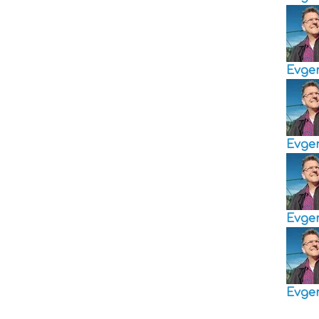
Evge
Evge
Evge
Evge