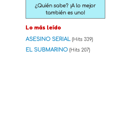
¿Quién sabe? ¡A lo mejor
también es uno!
Lo más leído
ASESINO SERIAL
(Hits 339)
EL SUBMARINO
(Hits 207)