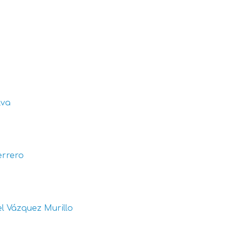
lva
errero
l Vázquez Murillo