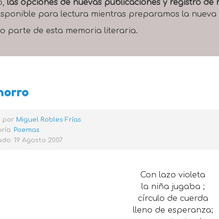
o,
las opciones de nuevas publicaciones y registro d
 disponible para lectura mientras preparamos la nueva
o parte de esta memoria literaria.
horro
o por
Miguel Robles Frías
ría:
Poemas
do: 19 Agosto 2007
Con lazo violeta
la niña jugaba ;
círculo de cuerda
lleno de esperanza;