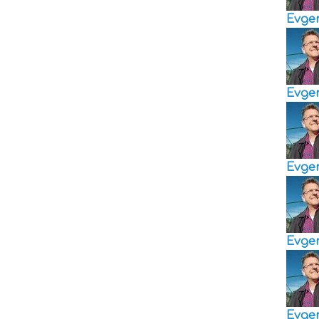
Evge
Evge
Evge
Evge
Evge