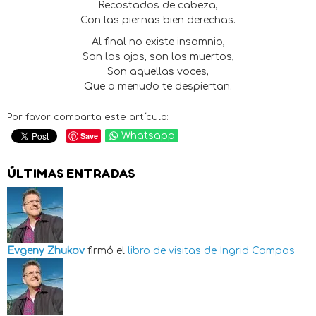
Recostados de cabeza,
Con las piernas bien derechas.
Al final no existe insomnio,
Son los ojos, son los muertos,
Son aquellas voces,
Que a menudo te despiertan.
Por favor comparta este artículo:
Save
Whatsapp
ÚLTIMAS ENTRADAS
Evgeny Zhukov
firmó el
libro de visitas de
Ingrid Campos