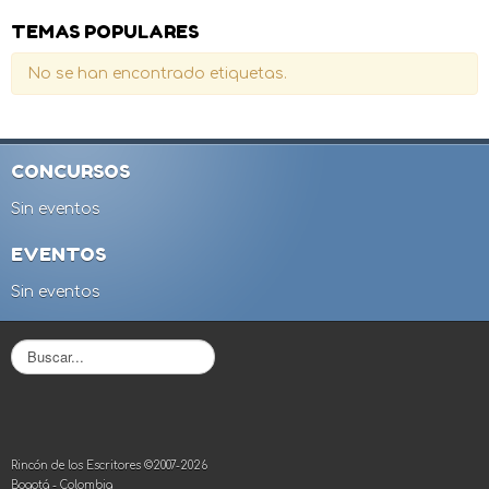
TEMAS POPULARES
No se han encontrado etiquetas.
CONCURSOS
Sin eventos
EVENTOS
Sin eventos
B
u
s
c
a
r
Rincón de los Escritores ©2007-2026
.
Bogotá - Colombia