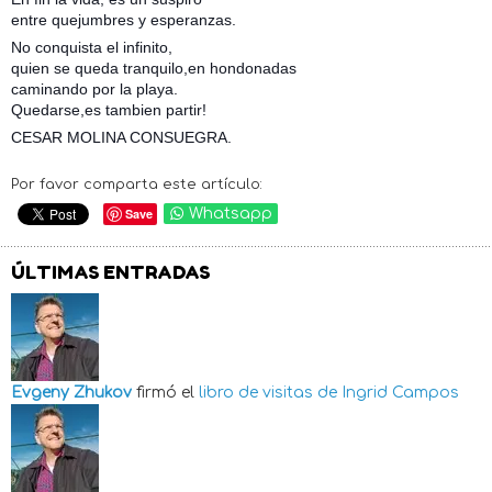
entre quejumbres y esperanzas.
No conquista el infinito,
quien se queda tranquilo,en hondonadas
caminando por la playa.
Quedarse,es tambien partir!
CESAR MOLINA CONSUEGRA.
Por favor comparta este artículo:
Save
Whatsapp
ÚLTIMAS ENTRADAS
Evgeny Zhukov
firmó el
libro de visitas de
Ingrid Campos