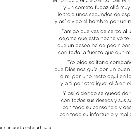
Miro hacia el cielo entonces el
y un cometa fugaz allá muy 
le trajo unos segundos de es
y así olvido el hambre por un
“amigo que ves de cerca al l
déjame que esta noche yo te 
que un deseo he de pedir po
con toda la fuerza que aun m
“Yo pido solitario compañ
que Dios nos guíe por un buen
a mi por uno recto aquí en la
y a ti por otro igual allá en el
Y así diciendo se quedó do
con todos sus deseos y sus s
con todo su cansancio y des
con todo su infortunio y mal 
or comparta este artículo: