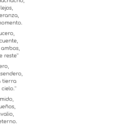
 muchacho,
lejos,
peranza,
 momento.
ucero,
cuente,
r ambos,
e reste”
ero,
 sendero,
 tierra
 cielo.”
rmido,
ueños,
valio,
eterno.