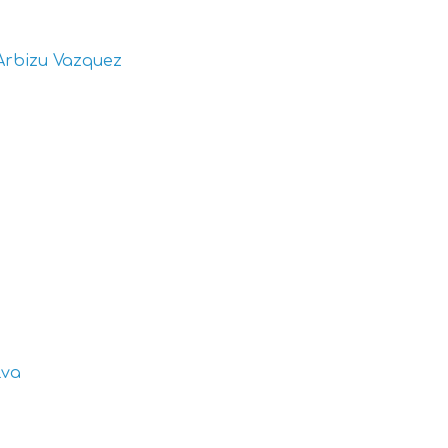
Arbizu Vazquez
lva