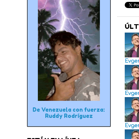
ÚLT
Evge
Evge
De Venezuela con fuerza:
Ruddy Rodríguez
Evge