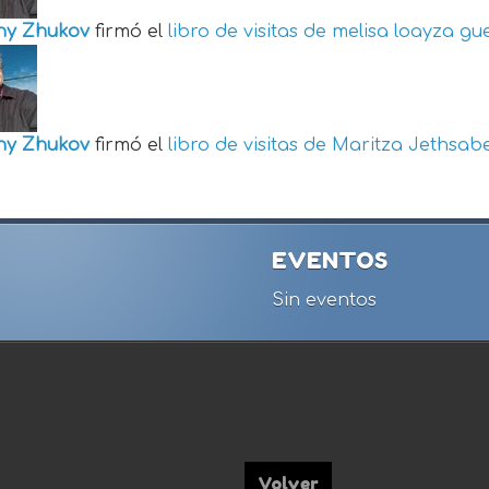
ny Zhukov
firmó el
libro de visitas de
melisa loayza gu
ny Zhukov
firmó el
libro de visitas de
Maritza Jethsabe
EVENTOS
Sin eventos
Volver