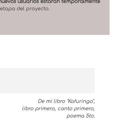
e nuevos usuarios estarán temporalmente
 etapa del proyecto.
De mi libro "Kafuringa",
libro primero, canto primero,
poema 5to.