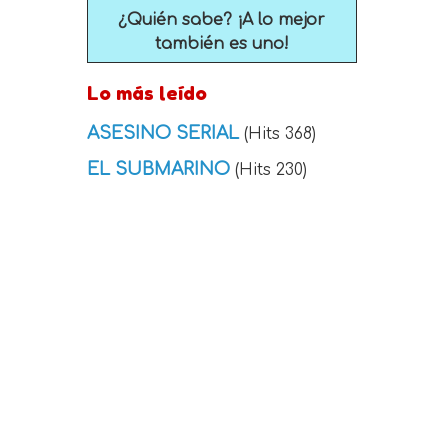
¿Quién sabe? ¡A lo mejor
también es uno!
Lo más leído
ASESINO SERIAL
(Hits 368)
EL SUBMARINO
(Hits 230)