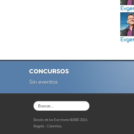
Evge
Evge
CONCURSOS
Sin eventos
Buscar...
Rincón de los Escritores ©2007-2026
Bogotá - Colombia