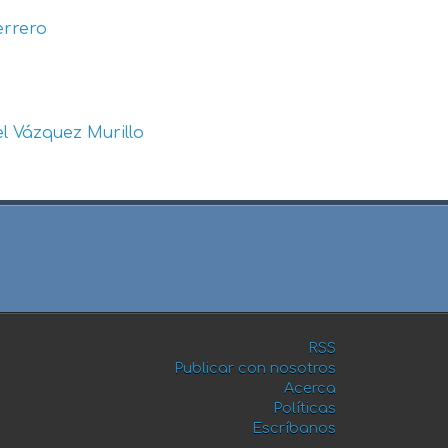
errero
l Vázquez Murillo
RSS
Publicar con nosotros
Acerca
Políticas
Escríbanos