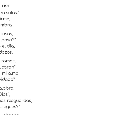
 ríen,
en solas.”
irme,
ombra”.
riosas,
e paso?”
 el día,
dazos.”
s ramas,
rucaron”
 mi alma,
vidado”
alabra,
ios”,
 nos resguardas,
astigues?”