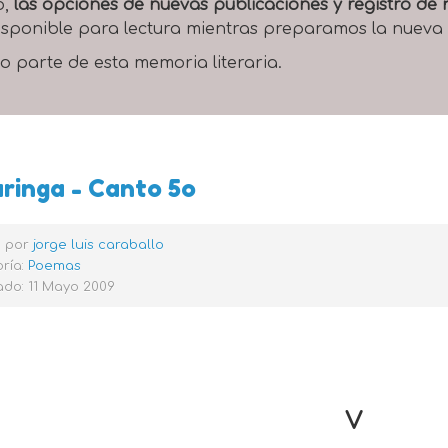
o,
las opciones de nuevas publicaciones y registro d
 disponible para lectura mientras preparamos la nueva
o parte de esta memoria literaria.
ringa - Canto 5o
o por
jorge luis caraballo
ría:
Poemas
do: 11 Mayo 2009
V