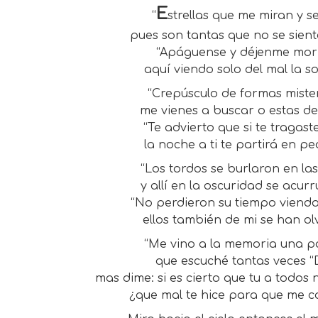
E
“
strellas que me miran y se
pues son tantas que no se sient
“Apáguense y déjenme mor
aquí viendo solo del mal la s
“Crepúsculo de formas miste
me vienes a buscar o estas d
“Te advierto que si te tragaste
la noche a ti te partirá en pe
“Los tordos se burlaron en la
y allí en la oscuridad se acur
“No perdieron su tiempo viendo
ellos también de mi se han ol
“Me vino a la memoria una p
que escuché tantas veces “D
mas dime: si es cierto que tu a todos
¿que mal te hice para que me c