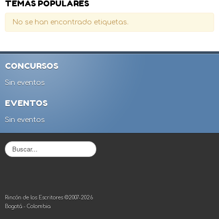
TEMAS POPULARES
No se han encontrado etiquetas.
CONCURSOS
Sin eventos
EVENTOS
Sin eventos
B
u
s
c
a
r
Rincón de los Escritores ©2007-2026
.
Bogotá - Colombia
.