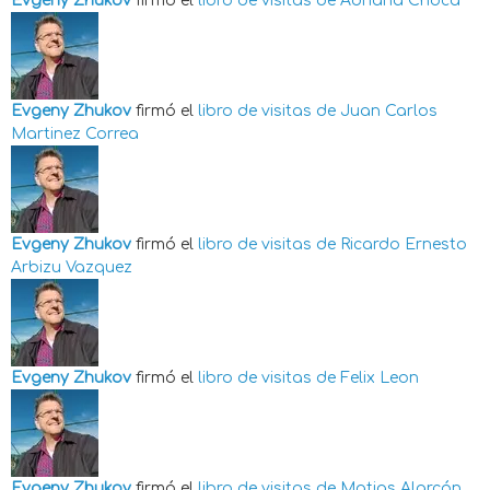
Evgeny Zhukov
firmó el
libro de visitas de
Adriana Choca
Evgeny Zhukov
firmó el
libro de visitas de
Juan Carlos
Martinez Correa
Evgeny Zhukov
firmó el
libro de visitas de
Ricardo Ernesto
Arbizu Vazquez
Evgeny Zhukov
firmó el
libro de visitas de
Felix Leon
Evgeny Zhukov
firmó el
libro de visitas de
Matias Alarcón