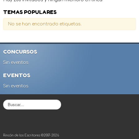
TEMAS POPULARES
No se han encontrado etiquetas.
CONCURSOS
Sin eventos
EVENTOS
Sin eventos
B
u
s
c
a
r
Rincón de los Escritores ©2007-2026