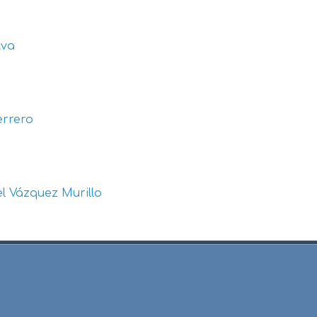
lva
errero
l Vázquez Murillo