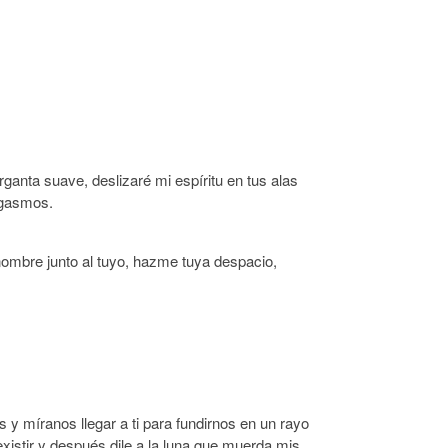
ganta suave, deslizaré mi espíritu en tus alas
rgasmos.
nombre junto al tuyo, hazme tuya despacio,
y míranos llegar a ti para fundirnos en un rayo
existir y después dile a la luna que muerda mis