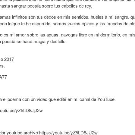
asta sangrar poesía sobre tus cabellos de rey.
amas infinitos son tus dedos en mis sentidos, hueles a mi sangre, 
 con lo que te he escurrido, somos vuelos épicos y los mundos de ot
ro es mi amor sobre las aguas, navegas libre en mi dormitorio, en mis
a poesía se hace magia y destello.
zo 2017
rs.
A77
 el poema con un video que edité en mi canal de YouTube.
/youtu.be/yZ5LD8JjJ2w
or youtube archivo https://youtu.be/yZ5LD8JjJ2w