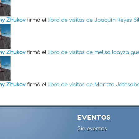
ny Zhukov
firmó el
libro de visitas de
Joaquín Reyes Si
ny Zhukov
firmó el
libro de visitas de
melisa loayza gu
ny Zhukov
firmó el
libro de visitas de
Maritza Jethsabe
EVENTOS
Sin eventos