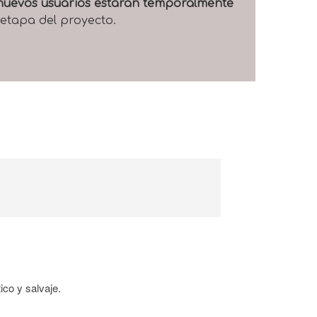
e nuevos usuarios estarán temporalmente
 etapa del proyecto.
ico y salvaje.