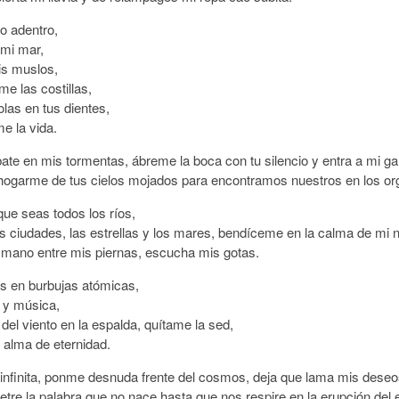
o adentro,
 mi mar,
is muslos,
e las costillas,
las en tus dientes,
e la vida.
ate en mis tormentas, ábreme la boca con tu silencio y entra a mi gar
hogarme de tus cielos mojados para encontramos nuestros en los o
que seas todos los ríos,
as ciudades, las estrellas y los mares, bendíceme en la calma de mi 
 mano entre mis piernas, escucha mis gotas.
s en burbujas atómicas,
s y música,
 del viento en la espalda, quítame la sed,
 alma de eternidad.
nfinita, ponme desnuda frente del cosmos, deja que lama mis deseos 
etre la palabra que no nace hasta que nos respire en la erupción del 