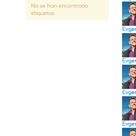
No se han encontrado
etiquetas.
Evge
Evge
Evge
Evge