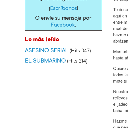
¡
Escríbanos
!
Te dese
aquí en
O envíe su mensaje por
entre m
Facebook
.
muérdem
hazme o
Lo más leído
abrázam
ASESINO SERIAL
(Hits 347)
Mastúrb
hasta a
EL SUBMARINO
(Hits 214)
Quiero 
todas l
mete tu
Nuestro
relieve
el jadeo
baña mi
Hazme i
que pen