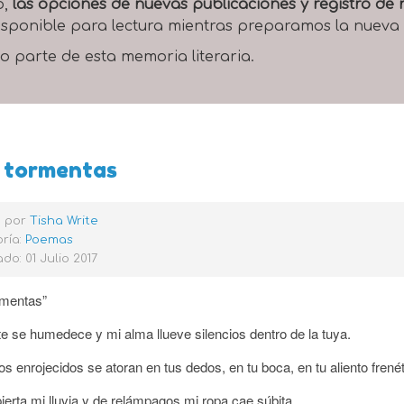
o,
las opciones de nuevas publicaciones y registro d
 disponible para lectura mientras preparamos la nueva
o parte de esta memoria literaria.
s tormentas
o por
Tisha Write
ría:
Poemas
do: 01 Julio 2017
rmentas”
e se humedece y mi alma llueve silencios dentro de la tuya.
os enrojecidos se atoran en tus dedos, en tu boca, en tu aliento frenét
ierta mi lluvia y de relámpagos mi ropa cae súbita.