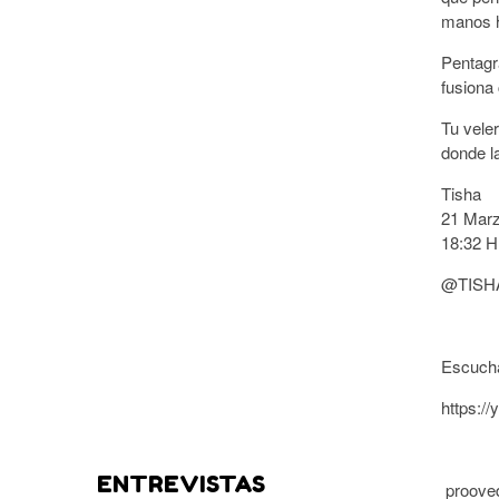
manos h
Pentagr
fusiona
Tu vele
donde l
Tisha
21 Mar
18:32 H
@TISH
Escucha
https:/
ENTREVISTAS
prooved