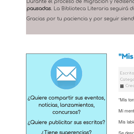
Durante el proceso de migración y rediseñ
pausadas
. La Biblioteca Literaria seguirá
Gracias por tu paciencia y por seguir siend
"Mi
Escrit
Catego
Crea
¿Quiere compartir sus eventos,
“Mis to
noticias, lanzamientos,
Mi ment
concursos?
Mis labi
¿Quiere publicitar sus escritos?
Se desp
¿Tiene sugerencias?